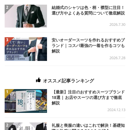
2
結婚式のシャツは色・柄・襟型に注目！
選び方やよくある質問について徹底解説
2026.7.30
3
安いオーダースーツを作れるおすすめブ
ランド｜コスパ最強の一着を作るコツも
解説
2026.7.28
オススメ記事ランキング
1
【最新】注目のおすすめスーツブランド
18選 | お店やスーツの選び方まで徹底
解説
2024.12.13
2
礼服と喪服の違いはこれで解決！基礎知