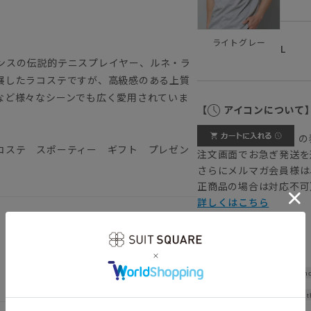
ライトグレー
L
フランスの伝説的テニスプレイヤー、ルネ・ラ
展したラコステですが、高級感のある上質
など様々なシーンでも広く愛用されていま
【
アイコンについて
の
コステ スポーティー ギフト プレゼン
注文画面でお急ぎ発送を
さらにメルマガ会員様は
正商品の場合は対応不可
詳しくはこちら
Sho
Widt