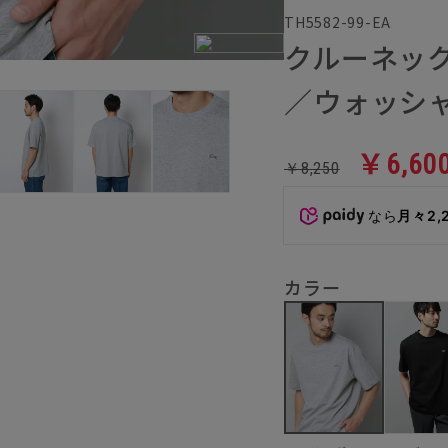
TH5582-99-EA
クルーネック
／ウォッシ
￥6,60
￥8,250
なら
月々2,
カラー