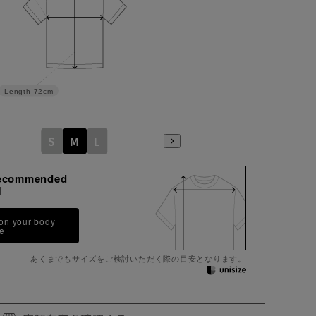
Length
72cm
S
M
L
ecommended
M
 on your body
pe
あくまでもサイズをご検討いただく際の目安となります。