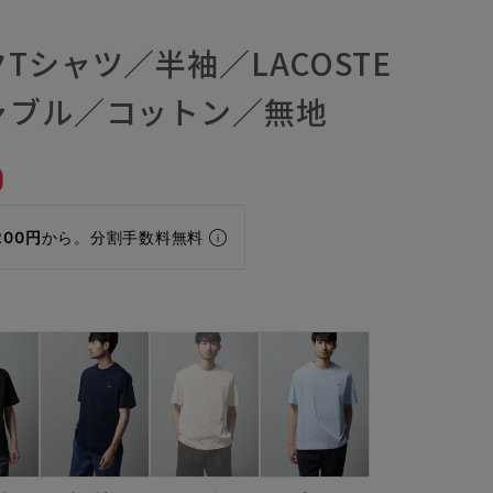
Tシャツ／半袖／LACOSTE
ャブル／コットン／無地
0
200円
から。分割手数料無料