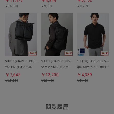
￥
11,473
￥
4,944
￥
6,152
￥
16,390
￥
9,889
￥
8,789
SUIT SQUARE／UNIVERSAL LANGUAGE
SUIT SQUARE／UNIVERSAL LANGUAGE
SUIT SQUARE／UNIVERSAL LANGUAGE
YAK PAK別注／ヘルメットバッグ
Samsonite RED／バックパック
冷たいオフィT／ポロシャツ
￥
7,645
￥
13,200
￥
4,389
￥
15,290
￥
26,400
￥
5,489
閲覧履歴