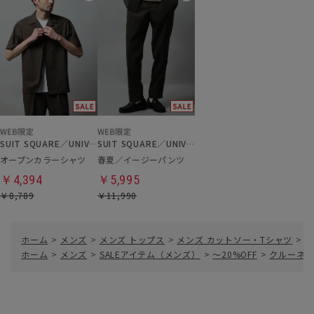
SUIT SQUARE／UNIVERSAL LANGUAGE
SUIT SQUARE／UNIVERSAL LANGUAGE
オープンカラーシャツ
春夏／イージーパンツ
￥4,394
￥5,995
￥8,789
￥11,990
ホーム
>
メンズ
>
メンズ トップス
>
メンズ カットソー・Tシャツ
>
ク
ホーム
>
メンズ
>
SALEアイテム（メンズ）
>
～20%OFF
>
クルーネッ