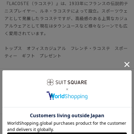
『LACOSTE（ラコステ）』は、1933年にフランスの伝説的テ
ニスプレイヤー、ルネ・ラコステによって設立。スポーツウェ
アとして発展したラコステですが、高級感のある上質なカジュ
アルウェアとして現在はタウンユースなど様々なシーンでも広
く愛用されています。
トップス オフィスカジュアル フレンチ・ラコステ スポー
ティー ギフト プレゼント
アイテム詳細
【仕様】クルーネック／半袖
【洗濯表示】洗濯機可（ネット使用・弱水流）
サイズ詳細