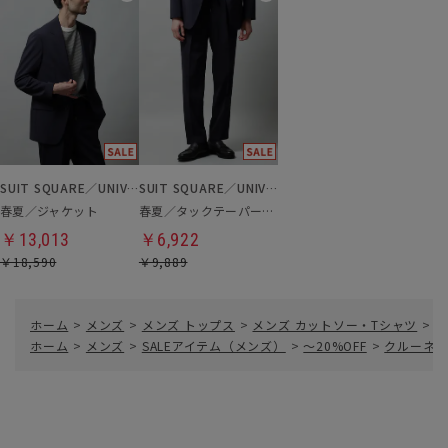
SUIT SQUARE／UNIVERSAL LANGUAGE
SUIT SQUARE／UNIVERSAL LANGUAGE
春夏／ジャケット
春夏／タックテーパードパンツ
￥13,013
￥6,922
￥18,590
￥9,889
ホーム
>
メンズ
>
メンズ トップス
>
メンズ カットソー・Tシャツ
>
ク
ホーム
>
メンズ
>
SALEアイテム（メンズ）
>
～20%OFF
>
クルーネッ