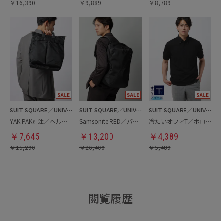
￥
16,390
￥
9,889
￥
8,789
SUIT SQUARE／UNIVERSAL LANGUAGE
SUIT SQUARE／UNIVERSAL LANGUAGE
SUIT SQUARE／UNIVERSAL LANGUAGE
YAK PAK別注／ヘルメットバッグ
Samsonite RED／バックパック
冷たいオフィT／ポロシャツ
￥
7,645
￥
13,200
￥
4,389
￥
15,290
￥
26,400
￥
5,489
閲覧履歴