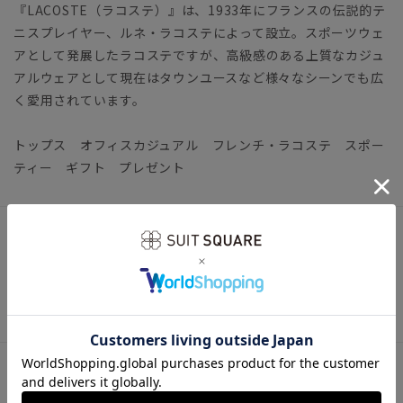
『LACOSTE（ラコステ）』は、1933年にフランスの伝説的テ
ニスプレイヤー、ルネ・ラコステによって設立。スポーツウェ
アとして発展したラコステですが、高級感のある上質なカジュ
アルウェアとして現在はタウンユースなど様々なシーンでも広
く愛用されています。
トップス オフィスカジュアル フレンチ・ラコステ スポー
ティー ギフト プレゼント
アイテム詳細
【仕様】クルーネック／半袖
【洗濯表示】洗濯機可（ネット使用・弱水流）
サイズ詳細