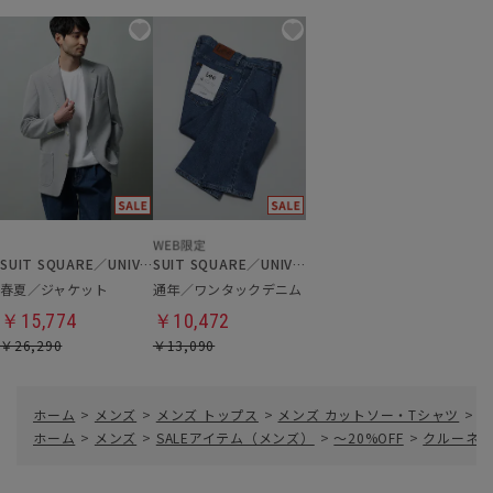
SUIT SQUARE／UNIVERSAL LANGUAGE
SUIT SQUARE／UNIVERSAL LANGUAGE
春夏／ジャケット
通年／ワンタックデニム
￥15,774
￥10,472
￥26,290
￥13,090
ホーム
>
メンズ
>
メンズ トップス
>
メンズ カットソー・Tシャツ
>
ク
ホーム
>
メンズ
>
SALEアイテム（メンズ）
>
～20%OFF
>
クルーネッ