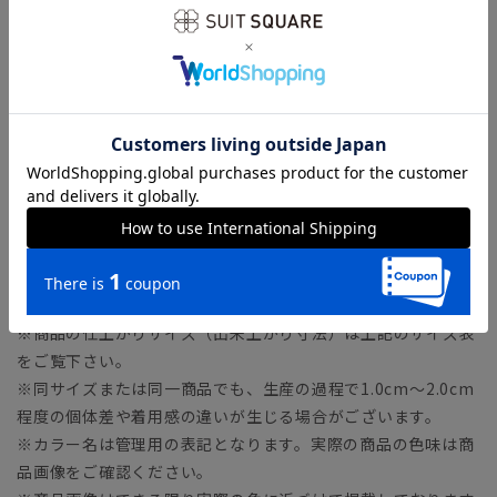
サイズ詳細
モデル：183cm B96cm W71cm H92cm
着用サイズ：L
【S】着丈70.0cm バスト102.0cm 肩幅44.0cm 袖丈
23.0cm
【M】着丈72.0cm バスト108.0cm 肩幅46.0cm 袖丈
24.0cm
【L】着丈74.0cm バスト114.0cm 肩幅48.0cm 袖丈
25.0cm
※商品の仕上がりサイズ（出来上がり寸法）は上記のサイズ表
をご覧下さい。
※同サイズまたは同一商品でも、生産の過程で1.0cm～2.0cm
程度の個体差や着用感の違いが生じる場合がございます。
※カラー名は管理用の表記となります。実際の商品の色味は商
品画像をご確認ください。