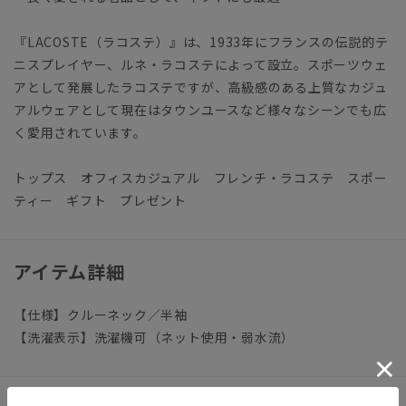
『LACOSTE（ラコステ）』は、1933年にフランスの伝説的テ
ニスプレイヤー、ルネ・ラコステによって設立。スポーツウェ
アとして発展したラコステですが、高級感のある上質なカジュ
アルウェアとして現在はタウンユースなど様々なシーンでも広
く愛用されています。
トップス オフィスカジュアル フレンチ・ラコステ スポー
ティー ギフト プレゼント
アイテム詳細
【仕様】クルーネック／半袖
【洗濯表示】洗濯機可（ネット使用・弱水流）