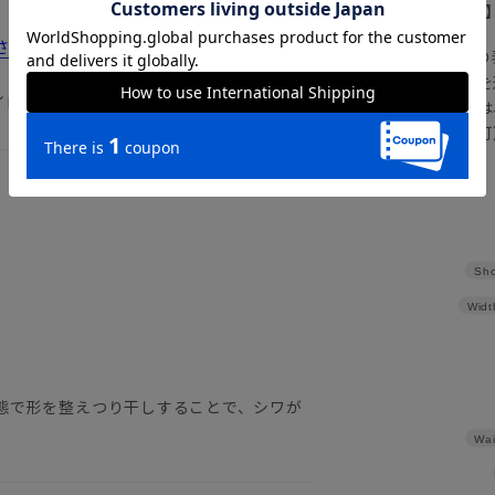
【
アイコンについて
さえるべきポイントを徹底解説
の
注文画面でお急ぎ発送を
イロン イージーケア 形態安定
さらにメルマガ会員様は
正商品の場合は対応不可
詳しくはこちら
Sho
Widt
態で形を整えつり干しすることで、シワが
Wai