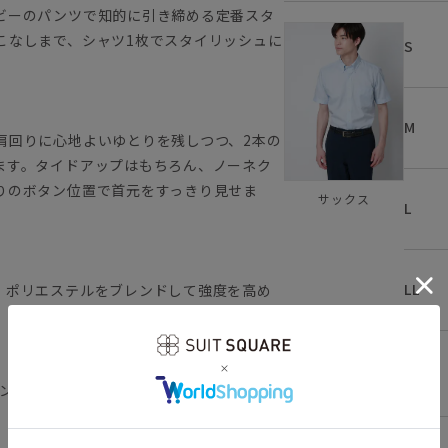
ビーのパンツで知的に引き締める定番スタ
こなしまで、シャツ1枚でスタイリッシュに
S
M
肩回りに心地よいゆとりを残しつつ、2本の
ます。タイドアップはもちろん、ノーネク
りのボタン位置で首元をすっきり見せま
サックス
L
LL
、ポリエステルをブレンドして強度を高め
3L
ロン掛けが不要”な、画期的な『NON