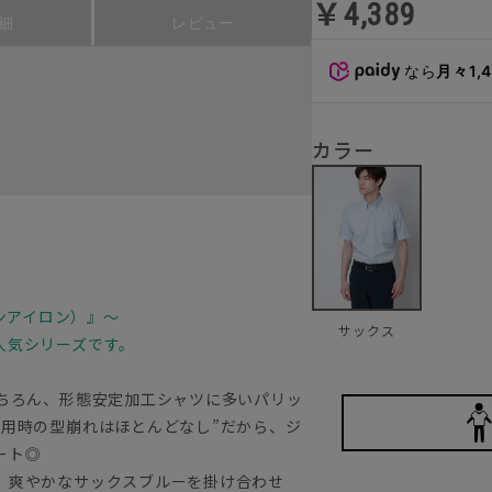
￥4,389
細
レビュー
なら
月々1,
カラー
ノンアイロン）』～
サックス
人気シリーズです。
もちろん、形態安定加工シャツに多いパリッ
着用時の型崩れはほとんどなし”だから、ジ
マート◎
、爽やかなサックスブルーを掛け合わせ