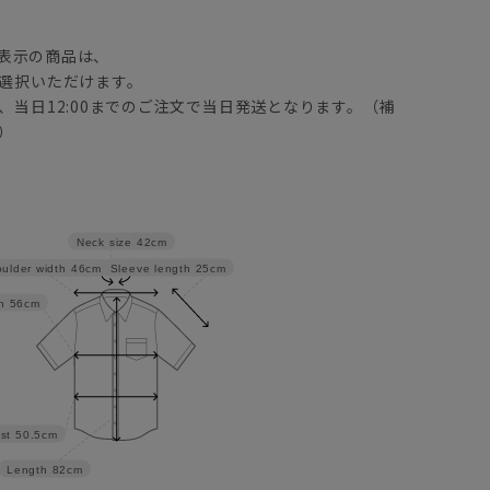
】
表示の商品は、
選択いただけます。
、当日12:00までのご注文で当日発送となります。（補
）
Neck size
42cm
Sleeve length
25cm
ulder width
46cm
h
56cm
st
50.5cm
Length
82cm