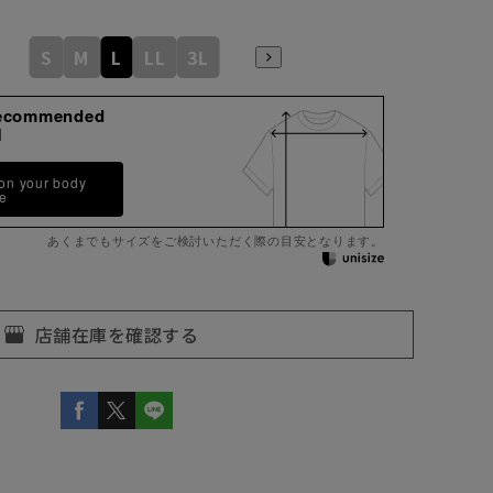
S
M
L
LL
3L
ecommended
M
 on your body
pe
あくまでもサイズをご検討いただく際の目安となります。