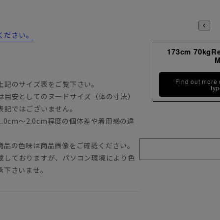
ください。
173cm 70kgR
Find out more
上記のサイズ表をご覧下さい。
ty
は目安としてのヌードサイズ（体の寸法）
表記ではございません。
0cm～2.0cm程度の個体差や着用感の違
商品の色味は商品画像をご確認ください。
載しておりますが、パソコン環境により色
承下さいませ。