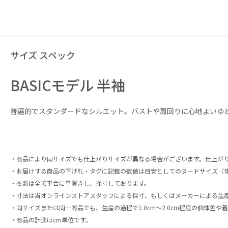
サイズ スペック
BASICモデル 半袖
普遍的でスタンダードなシルエット。バストや肩回りに心地よいゆ
・商品により同サイズでも仕上がりサイズが異なる場合がございます。仕上が
・お届けする商品の下げ札・タグに記載の数値は目安としてのヌードサイズ（
・衣類は全て平台に平置きし、採寸しております。
・寸法は当オンラインストアスタッフによる採寸、もしくはメーカーによる生
・同サイズまたは同一商品でも、生産の過程で1.0cm〜2.0cm程度の個体差
・商品の計測はcm単位です。