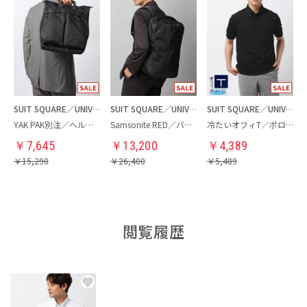
SUIT SQUARE／UNIVERSAL LANGUAGE
SUIT SQUARE／UNIVERSAL LANGUAGE
SUIT SQUARE／UNIVERSAL LANGUAGE
YAK PAK別注／ヘルメットバッグ
Samsonite RED／バックパック
冷たいオフィT／ポロシャツ
￥
7,645
￥
13,200
￥
4,389
￥
15,290
￥
26,400
￥
5,489
閲覧履歴