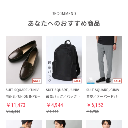
RECOMMEND
あなたへのおすすめ商品
SUIT SQUARE／UNIVERSAL LANGUAGE
SUIT SQUARE／UNIVERSAL LANGUAGE
SUIT SQUARE／UNIVERSAL LANGUAGE
MENS／UNION IMPERIAL監修／コインローファー
最高バッグ／バックパック
春夏／テーパードパンツ
￥
11,473
￥
4,944
￥
6,152
￥
16,390
￥
9,889
￥
8,789