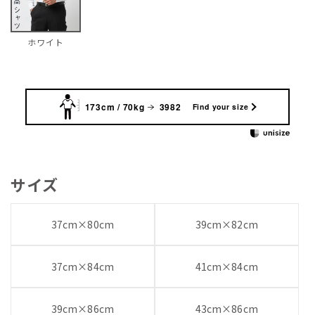
ホワイト
173cm / 70kg
3982
Find your size
サイズ
37cm×80cm
39cm×82cm
37cm×84cm
41cm×84cm
39cm×86cm
43cm×86cm