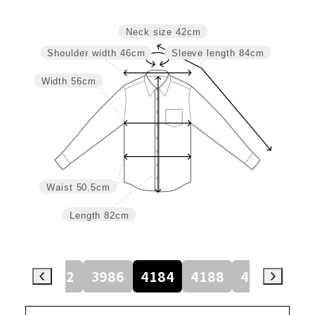
Neck size
42cm
Shoulder width
46cm
Sleeve length
84cm
Width
56cm
Waist
50.5cm
Length
82cm
784
3982
3986
4184
4188
4386
45