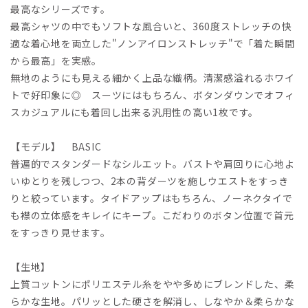
最高なシリーズです。
最高シャツの中でもソフトな風合いと、360度ストレッチの快
適な着心地を両立した"ノンアイロンストレッチ"で「着た瞬間
から最高」を実感。
無地のようにも見える細かく上品な織柄。清潔感溢れるホワイ
トで好印象に◎ スーツにはもちろん、ボタンダウンでオフィ
スカジュアルにも着回し出来る汎用性の高い1枚です。
【モデル】 BASIC
普遍的でスタンダードなシルエット。バストや肩回りに心地よ
いゆとりを残しつつ、2本の背ダーツを施しウエストをすっき
りと絞っています。タイドアップはもちろん、ノーネクタイで
も襟の立体感をキレイにキープ。こだわりのボタン位置で首元
をすっきり見せます。
【生地】
上質コットンにポリエステル糸をやや多めにブレンドした、柔
らかな生地。パリッとした硬さを解消し、しなやか＆柔らかな