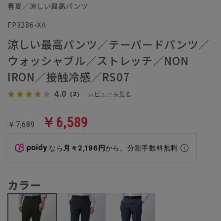
春夏／涼しい最高パンツ
FP3286-XA
涼しい最高パンツ／テーパードパンツ／
ウォッシャブル／ストレッチ／NON
IRON／接触冷感／RS07
4.0
（2）
レビューを見る
￥6,589
￥7,689
なら
月々2,196円
から。分割手数料無料
カラー