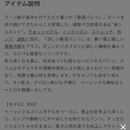
アイテム説明
スーツ屋が長年かけてたどり着いた『最高パンツ』。スーツを
作り続けてきたからこそ実現した、縫製や立体感のある"美シ
ルエット"。
ウォッシャブル
、
ノンアイロン
、
ストレッチ
、
防
シワ
、
速乾
に加え、『涼しい最高パンツ』は、暑い夏に嬉しい
接触冷感
をプラス。忙しいビジネスマンに欲しい機能を備えつ
つ、コスパも最高なシリーズです。
年々長くなる夏に、何本あっても困らないビジネスパンツ。ス
リムなモデルですが接触冷感性により肌にまとわりつく感触が
なく、快適な着心地を実現します。汗をかいても自宅で洗え
て、すぐ乾き、アイロン掛けも不要◎ ベーシックな無地なら
ヘビロテ間違いなしです。
【モデル】 RS07
ベーシックなスリムモデルをベースに、股上を従来より深くと
り、ヒップや脚周りにややゆとりを持たせたパンツ。すっきり
シルエットはそのままに、履き心地の良さを向上しクラシック