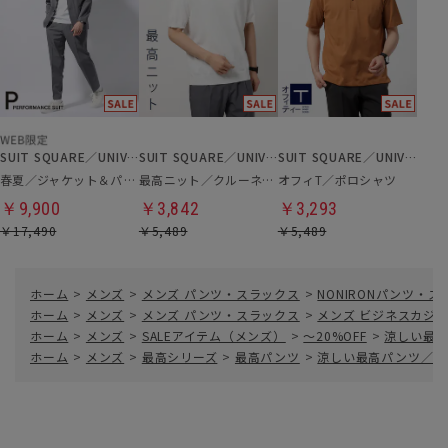
SUIT SQUARE／UNIVERSAL LANGUAGE
SUIT SQUARE／UNIVERSAL LANGUAGE
SUIT SQUARE／UNIVERSAL LANGUAGE
春夏／ジャケット＆パンツ＆Tシャツセットアップ
最高ニット／クルーネックニット
オフィT／ポロシャツ
￥9,900
￥3,842
￥3,293
￥17,490
￥5,489
￥5,489
ホーム
>
メンズ
>
メンズ パンツ・スラックス
>
NONIRONパンツ・
ホーム
>
メンズ
>
メンズ パンツ・スラックス
>
メンズ ビジネスカジ
ホーム
>
メンズ
>
SALEアイテム（メンズ）
>
～20%OFF
>
涼しい最高
ホーム
>
メンズ
>
最高シリーズ
>
最高パンツ
>
涼しい最高パンツ／テー