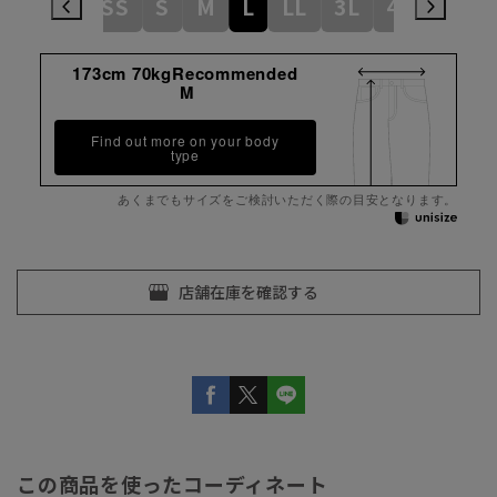
3S
SS
S
M
L
LL
3L
4L
5L
173cm 70kgRecommended
M
Find out more on your body
type
あくまでもサイズをご検討いただく際の目安となります。
この商品を使ったコーディネート