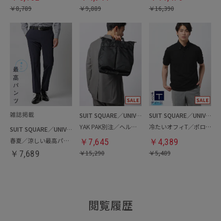
￥
8,789
￥
9,889
￥
16,390
SUIT SQUARE／UNIVERSAL LANGUAGE
SUIT SQUARE／UNIVERSAL LANGUAGE
YAK PAK別注／ヘルメットバッグ
冷たいオフィT／ポロシャツ
SUIT SQUARE／UNIVERSAL LANGUAGE
春夏／涼しい最高パンツ
￥
7,645
￥
4,389
￥
7,689
￥
15,290
￥
5,489
閲覧履歴