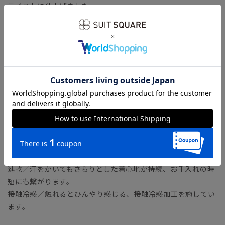
テイストに仕上げました。
【生地】
一見ウール見えする、マルチな機能性のポリエステル素材。平
織で通気性がよいため、夏にも快適に着用いただけます。
【機能】
ノンアイロン／アイロン掛け不要で、パンツのクリースライン
（折り目）を保持します。
ウォッシャブル／汚れてもご家庭で簡単にお洗濯が可能です。
ストレッチ／優れた伸縮性により快適な着心地を叶えます。
防シワ／着用中シワになりにくく、洗濯後に残りがちなシワも
防ぎます。
速乾／汗をかいてもさらりとした着心地が持続、お手入れの時
短にも繋がります。
接触冷感／触れるとひんやり感じる、接触冷感加工を施してい
ます。