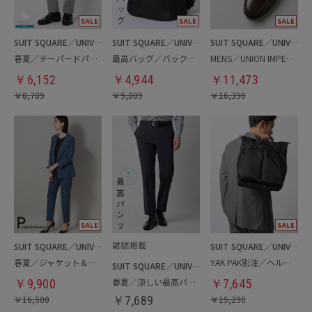
SUIT SQUARE／UNIVERSAL LANGUAGE
SUIT SQUARE／UNIVERSAL LANGUAGE
SUIT SQUARE／UNIVERSAL LANGUAGE
春夏／テーパードパンツ
最高バッグ／バックパック
MENS／UNION IMPERIAL監修／コインローファー
￥
6,152
￥
4,944
￥
11,473
￥
8,789
￥
9,889
￥
16,390
SUIT SQUARE／UNIVERSAL LANGUAGE／WHITE
SUIT SQUARE／UNIVERSAL LANGUAGE
春夏／ジャケット＆パンツセットアップ／洗濯ネット付き
YAK PAK別注／ヘルメットバッグ
SUIT SQUARE／UNIVERSAL LANGUAGE
春夏／涼しい最高パンツ
￥
9,900
￥
7,645
￥
16,500
￥
7,689
￥
15,290