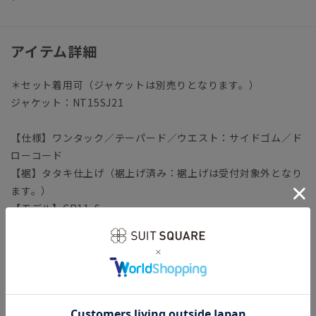
アイテム詳細
＊セット着用可（ジャケットは別売りとなります。）
ジャケット：NT15SJ21
【仕様】ワンタック／テーパード／ウエスト：サイドゴム／ド
ローコード
【裾】タタキ仕上げ（裾上げ済み：裾上げは受付対象外となり
ます。）
【モデル】CR11-S
※モデルにより仕上がりサイズが異なります。下記のサイズ詳
細を必ずご確認下さい。
【洗濯表示】ドライクリーニング・家庭洗濯可《洗濯機可（ネ
ット使用・弱水流）》
ウォッシャブル商品のお取扱いについて