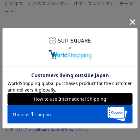
ビジネス ビジネスカジュアル オフィスカジュアル テーラ
ード
アイテム詳細
＊セット着用可（パンツは別売りとなります。）
パンツ：NT15SP21
【仕様】シングルブレスト／2つボタン／背抜き仕立て／筒袖
／サイドベンツ
【モデル】CR02-V
※モデルにより仕上がりサイズが異なります。下記のサイズ詳
細を必ずご確認下さい。
【洗濯表示】ドライクリーニング・家庭洗濯可《洗濯機可（ネ
ット使用・弱水流）》
ウォッシャブル商品のお取扱いについて