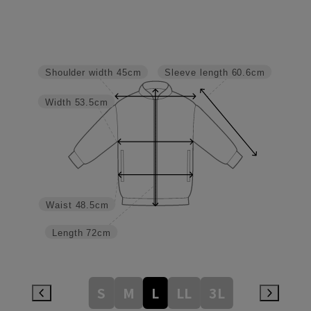
Sleeve length
60.6cm
Shoulder width
45cm
Width
53.5cm
Waist
48.5cm
Length
72cm
S
M
L
LL
3L