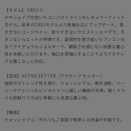
【モデル】 CR02-V
ややシェイプの効いたコンパクトラインのレギュラーフィット
モデル。従来のCR01モデルより肩幅を広くアップデート。高
すぎないゴージライン、絞りすぎないウエストシェイプで、モ
ダンなシルエットが特徴です。副資材を極力省いたアンコン仕
立てやナチュラルショルダーで、窮屈さを感じない快適な着心
地を体感いただけます。袖口を筒袖にすることでよりアクティ
ブな着こなしに対応。
【生地】ACTIVE SETTER（アクティブ セッター）
抜群のストレッチ性を誇り、ウォッシャブル、吸水速乾、イー
ジーケアといったビジネスマンに嬉しい機能が充実。軽くドラ
イな肌触りで汗ばむ季節にも快適な着心地。
【機能】
ウォッシャブル／汚れてもご家庭で簡単にお洗濯が可能です。