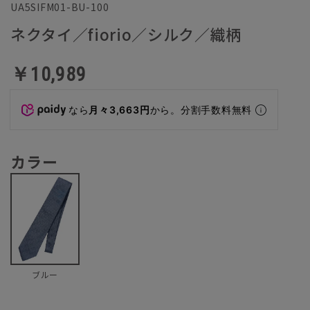
UA5SIFM01-BU-100
ネクタイ／fiorio／シルク／織柄
￥10,989
なら
月々3,663円
から。分割手数料無料
カラー
ブルー