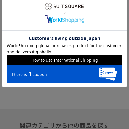
サイズ詳細
全長145.0cm 大剣幅8.5cm
※商品の仕上がりサイズ（出来上がり寸法）は上記のサイズ表
をご覧下さい。
※同サイズまたは同一商品でも、生産の過程で個体差や着用感
の違いが生じる場合がございます。
※商品画像はできる限り実際の色に近づけて掲載しております
が、パソコン環境により色味に誤差が生じる場合がございま
す。予めご了承下さいませ。
関連カテゴリから他の商品を探す