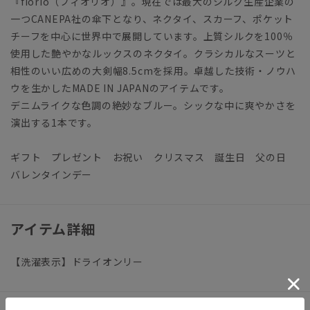
『fiorio（フィオリオ）』。現在では最大のシルク生産企業の
一つCANEPA社の傘下となり、ネクタイ、スカーフ、ポケット
チーフを中心に世界中で展開しています。上質シルクを100％
使用した艶やかなルックスのネクタイ。クラシカルなスーツと
相性のいい広めの大剣幅8.5cmを採用。卓越した技術・ノウハ
ウを生かしたMADE IN JAPANのアイテムです。
デニムライクな色調の絶妙なブルー。シックな中に爽やかさを
演出する1本です。
ギフト プレゼント お祝い クリスマス 誕生日 父の日
バレンタインデー
アイテム詳細
【洗濯表示】ドライオンリー