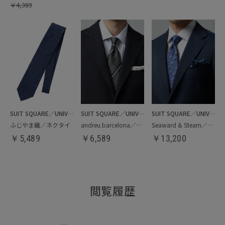
￥
4,389
SUIT SQUARE／UNIVERSAL LANGUAGE
SUIT SQUARE／UNIVERSAL LANGUAGE
SUIT SQUARE／UNIVERSAL LANGUAGE
ふじやま織／ネクタイ
andreu.barcelona／ネクタイ
Seaward & Stearn／ネクタイ
￥
5,489
￥
6,589
￥
13,200
閲覧履歴