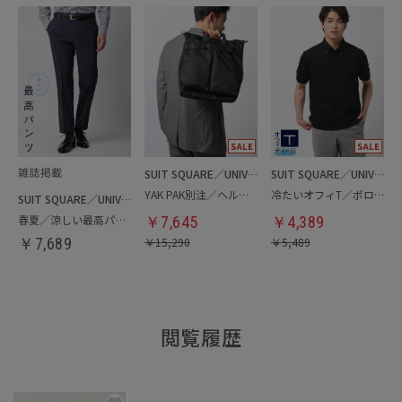
SUIT SQUARE／UNIVERSAL LANGUAGE
SUIT SQUARE／UNIVERSAL LANGUAGE
YAK PAK別注／ヘルメットバッグ
冷たいオフィT／ポロシャツ
SUIT SQUARE／UNIVERSAL LANGUAGE
春夏／涼しい最高パンツ
￥
7,645
￥
4,389
￥
7,689
￥
15,290
￥
5,489
閲覧履歴