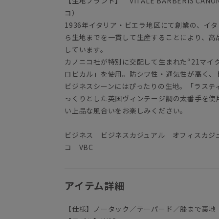
【生地ブランド】 VITALE BARBERIS C
コ）
1936年イタリア・ビエラ地区にて創業の、イ
ら生地までを一貫して生産することにより、高
しています。
カノニコ社が特別に交配して生まれた“21マイ
ロピカル」を使用。防シワ性・通気性が高く、
ビジネスシーンにはぴったりの生地。「ラステ
っくりとした英国ヴィンテージ調の太番手を使
い上品な風合いをお楽しみください。
ビジネス ビジネスカジュアル オフィスカジュ
コ VBC
アイテム詳細
【仕様】ノータック／テーパード／膝まで裏地