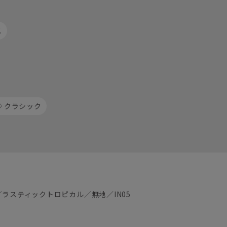
ス
クラシック
／ラスティックトロピカル／無地／IN05