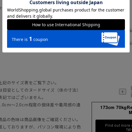
下記のサイズ詳細を必ずご確認下さい。
Hip
Thick
上記のサイズ表をご覧下さい。
は目安としてのヌードサイズ（体の寸法）
3S
表記ではございません。
0cm～2.0cm程度の個体差や着用感の違
173cm 70kgR
商品の色味は商品画像をご確認ください。
Find out more
載しておりますが、パソコン環境により色
ty