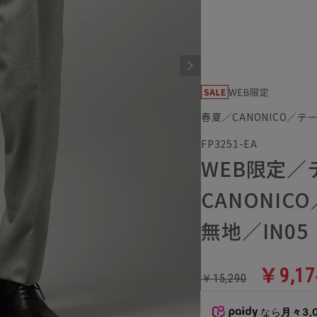
春夏／CANONICO／
FP3251-EA
WEB限定
CANONI
無地／IN05
￥9,17
￥15,290
なら
月々3,