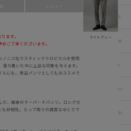
細
レビュー
S
なります。
ライトグレー
M
予めご了承くださいませ。
カノニコ社ラスティックトロピカルを使用
L
、落ち着いた中に上品な印象を与えます。
イルにも、単品パンツとしてもおススメで
LL
んだ、細身のテーパードパンツ。ロングセ
とも好相性。ヒップ周りの適度なゆとりで
3L