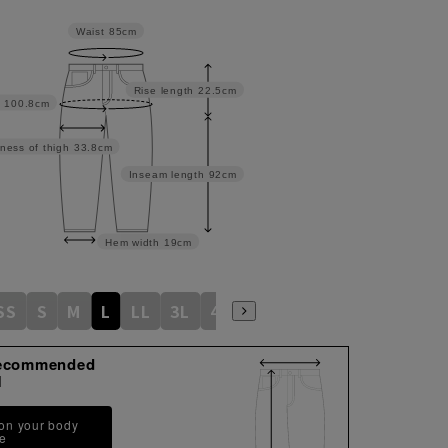
Waist
85cm
Rise length
22.5cm
100.8cm
ness of thigh
33.8cm
Inseam length
92cm
Hem width
19cm
SS
S
M
L
LL
3L
4L
5L
6L
ecommended
M
 on your body
pe