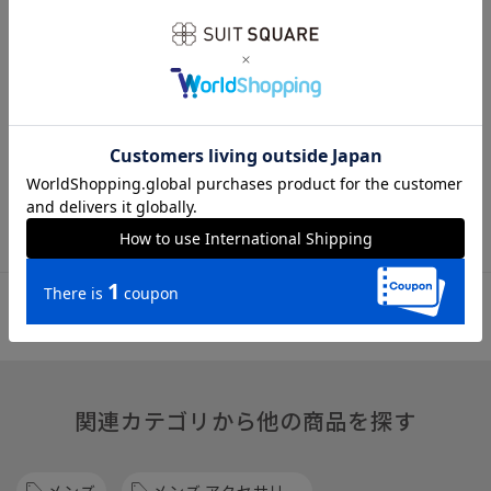
※商品の仕上がりサイズ（出来上がり寸法）は上記のサイズ表
をご覧下さい。
※同サイズまたは同一商品でも、生産の過程で個体差や着用感
の違いが生じる場合がございます。
※カラー名は管理用の表記となります。実際の商品の色味は商
品画像をご確認ください。
※商品画像はできる限り実際の色に近づけて掲載しております
が、パソコン環境により色味に誤差が生じる場合がございま
す。予めご了承下さいませ。
関連カテゴリから他の商品を探す