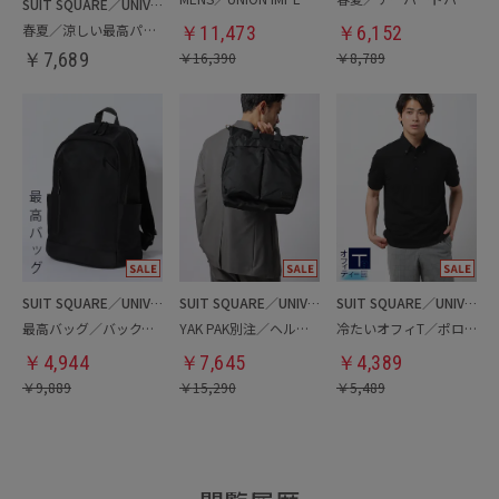
SUIT SQUARE／UNIVERSAL LANGUAGE
春夏／涼しい最高パンツ
￥
11,473
￥
6,152
￥
7,689
￥
16,390
￥
8,789
SUIT SQUARE／UNIVERSAL LANGUAGE
SUIT SQUARE／UNIVERSAL LANGUAGE
SUIT SQUARE／UNIVERSAL LANGUAGE
最高バッグ／バックパック
YAK PAK別注／ヘルメットバッグ
冷たいオフィT／ポロシャツ
￥
4,944
￥
7,645
￥
4,389
￥
9,889
￥
15,290
￥
5,489