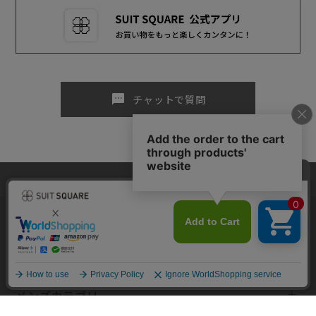
sms
チャットで質問
当サイトでは利用体験の向上およびコンテンツの最適な提供、トラフィ
ックの分析を目的としてCookieを使用しています。サイトの閲覧を継続
された場合、Cookieの利用に同意したものといたします。詳細について
MENS TOP
WOMEN TOP
は
プライバシーポリシー
をご確認ください。
同意して閉じる
メンズカテゴリ