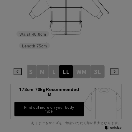
Waist
48.8cm
Length
75cm
S
M
L
LL
WM
3L
WL
WL
173cm 70kgRecommended
M
Find out more on your body
type
あくまでもサイズをご検討いただく際の目安となります。