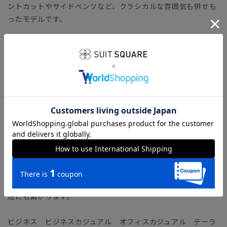
ントカットやサイドベンツなど、クラシカルな雰囲気も併せも
ったモデルです。
【生地】
立体的な凹凸が特徴のポリエステルワッフル生地。肌へ触れる
面積が少なく、サラッとした快適な肌触りをキープします。タ
テヨコに伸びるストレッチ性で、デスクワークや移動の際もス
トレスフリーに過ごせます。
【機能】
ウォッシャブル／汚れてもご家庭で簡単にお洗濯が可能です。
ストレッチ／優れた伸縮性により快適な着心地を叶えます。
防シワ／着用中シワになりにくく、洗濯後に残りがちなシワも
防ぎます。
速乾／汗をかいてもさらりとした着心地が持続、お手入れの時
短にも繋がります。
ビジネス ビジネスカジュアル オフィスカジュアル テーラ