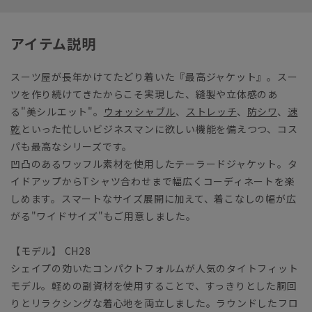
アイテム説明
スーツ屋が長年かけてたどり着いた『最高ジャケット』。スー
ツを作り続けてきたからこそ実現した、縫製や立体感のあ
る"美シルエット"。
ウォッシャブル
、
ストレッチ
、
防シワ
、
速
乾
といった忙しいビジネスマンに欲しい機能を備えつつ、コス
パも最高なシリーズです。
凹凸のあるワッフル素材を使用したテーラードジャケット。タ
イドアップからTシャツ合わせまで幅広くコーディネートを楽
しめます。スマートなサイズ展開に加えて、着こなしの幅が広
がる"ワイドサイズ"もご用意しました。
【モデル】 CH28
シェイプの効いたコンパクトフォルムが人気のタイトフィット
モデル。軽めの副資材を使用することで、すっきりとした胴回
りとリラクシングな着心地を両立しました。ラウンドしたフロ