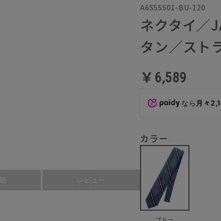
A6S5SS01-BU-120
ネクタイ／J
タン／スト
￥6,589
なら
月々2,
カラー
細
レビュー
ブルー