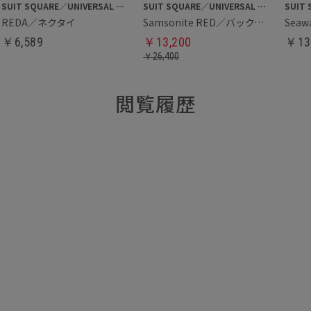
SUIT SQUARE／UNIVERSAL LANGUAGE
SUIT SQUARE／UNIVERSAL LANGUAGE
REDA／ネクタイ
Samsonite RED／バックパック
￥
6,589
￥
13,200
￥
13
￥
26,400
閲覧履歴