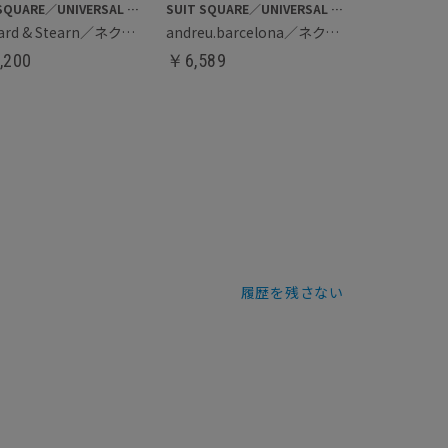
SUIT SQUARE／UNIVERSAL LANGUAGE
SUIT SQUARE／UNIVERSAL LANGUAGE
Seaward & Stearn／ネクタイ
andreu.barcelona／ネクタイ
,200
￥
6,589
履歴を残さない