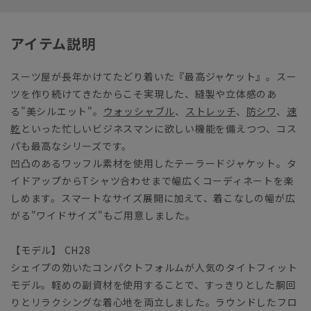
アイテム説明
スーツ屋が長年かけてたどり着いた『最高ジャケット』。スー
ツを作り続けてきたからこそ実現した、縫製や立体感のあ
る"美シルエット"。
ウォッシャブル
、
ストレッチ
、
防シワ
、
速
乾
といった忙しいビジネスマンに欲しい機能を備えつつ、コス
パも最高なシリーズです。
凹凸のあるワッフル素材を使用したテーラードジャケット。タ
イドアップからTシャツ合わせまで幅広くコーディネートを楽
しめます。スマートなサイズ展開に加えて、着こなしの幅が広
がる"ワイドサイズ"もご用意しました。
【モデル】 CH28
シェイプの効いたコンパクトフォルムが人気のタイトフィット
モデル。軽めの副資材を使用することで、すっきりとした胴回
りとリラクシングな着心地を両立しました。ラウンドしたフロ