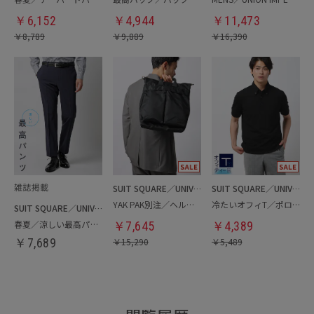
￥
6,152
￥
4,944
￥
11,473
￥
8,789
￥
9,889
￥
16,390
SUIT SQUARE／UNIVERSAL LANGUAGE
SUIT SQUARE／UNIVERSAL LANGUAGE
YAK PAK別注／ヘルメットバッグ
冷たいオフィT／ポロシャツ
SUIT SQUARE／UNIVERSAL LANGUAGE
春夏／涼しい最高パンツ
￥
7,645
￥
4,389
￥
7,689
￥
15,290
￥
5,489