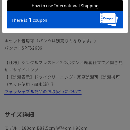
ード オールシーズン エントリープライス
アイテム詳細
＊セット着用可（パンツは別売りとなります。）
パンツ：SPFS2606
【仕様】シングルブレスト／2つボタン／総裏仕立て／開き見
せ／サイドベンツ
【【洗濯表示】ドライクリーニング・家庭洗濯可《洗濯機可
（ネット使用・弱水流）》
ウォッシャブル商品のお取扱いについて
サイズ詳細
モデル：180cm B87.5cm W74cm H90cm