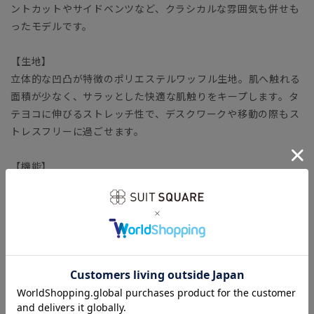
ントカットやサイドベンツなど、クラシカルな雰囲気も併せも
ったモデルです。
【生地】
立体的な凹凸が特徴のポリエステルワッフル生地。肌へ触れる
面積が少なく、サラッとした快適な肌触りをキープします。タ
テヨコに伸びるストレッチ性で、デスクワークや移動の際もス
トレスフリーに過ごせます。
【機能】
ウォッシャブル／汚れてもご家庭で簡単にお洗濯が可能です。
ストレッチ／優れた伸縮性により快適な着心地を叶えます。
防シワ／着用中シワになりにくく、洗濯後に残りがちなシワも
防ぎます。
速乾／汗をかいてもさらりとした着心地が持続、お手入れの時
短にも繋がります。
ビジネス ビジネスカジュアル オフィスカジュアル テーラ