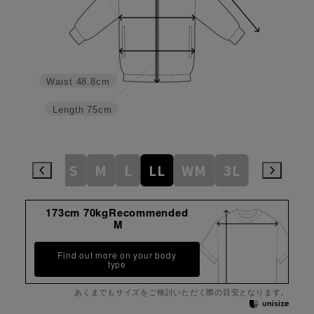
Waist
48.8cm
Length
75cm
S
M
L
LL
WM
3L
WL
WL
173cm 70kgRecommended
M
Find out more on your body
type
あくまでもサイズをご検討いただく際の目安となります。