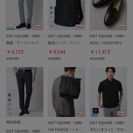
SUIT SQUARE／UNIVERSAL LANGUAGE
SUIT SQUARE／UNIVERSAL LANGUAGE
SUIT SQUARE／UNIVERSAL LANGUAGE
春夏／テーパードパンツ
最高バッグ／バックパック
MENS／UNION IMPERIAL監修／コインローファー
￥
6,152
￥
4,944
￥
11,473
￥
8,789
￥
9,889
￥
16,390
SUIT SQUARE／UNIVERSAL LANGUAGE
SUIT SQUARE／UNIVERSAL LANGUAGE
YAK PAK別注／ヘルメットバッグ
冷たいオフィT／ポロシャツ
SUIT SQUARE／UNIVERSAL LANGUAGE