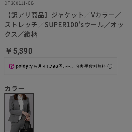
QT3601J1-EB
【訳アリ商品】ジャケット／Vカラー／
ストレッチ／SUPER100'sウール／オッ
クス／織柄
￥5,390
なら
月々1,796円
から。分割手数料無料
カラー