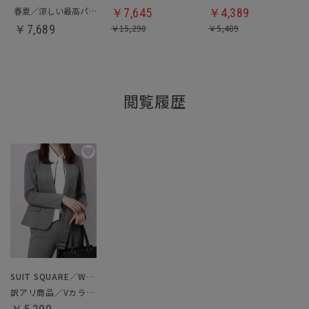
春夏／涼しい最高パンツ
￥
7,645
￥
4,389
￥
7,689
￥
15,290
￥
5,489
閲覧履歴
SUIT SQUARE／WHITE
訳アリ商品／Vカラージャケット