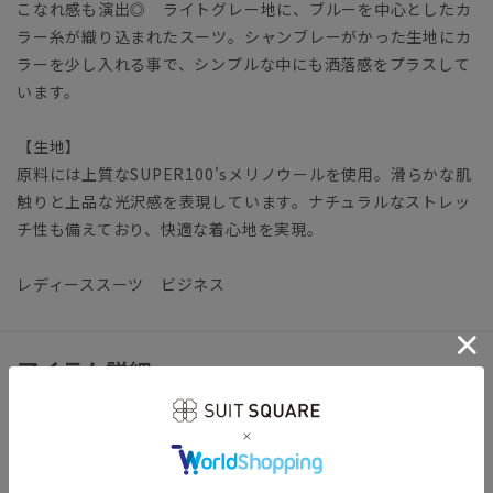
こなれ感も演出◎ ライトグレー地に、ブルーを中心としたカ
ラー糸が織り込まれたスーツ。シャンブレーがかった生地にカ
ラーを少し入れる事で、シンプルな中にも洒落感をプラスして
います。
【生地】
原料には上質なSUPER100'sメリノウールを使用。滑らかな肌
触りと上品な光沢感を表現しています。ナチュラルなストレッ
チ性も備えており、快適な着心地を実現。
レディーススーツ ビジネス
アイテム詳細
＊セット着用可（パンツ、スカートは別売りとなります。）
パンツ：QT3601P1-EB スカート：QT3601S1-EB