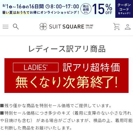
person
menu
search
shopping_cart
レディース訳アリ商品
■残り僅かな商品を特別セール価格でご提供しています。
■特別セール価格につき多少のキズ（着用に支障のない小さな汚れ
や日焼けも含む） がある場合がございますが、検品の上、着用可能
と判断した商品をお届けいたします。