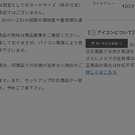
ライトグレー
は目安としてのヌードサイズ（体の寸法）
42(1
表記ではございません。
0cm～2.0cm程度の個体差や着用感の違
【
アイコンについて
商品の色味は商品画像をご確認ください。
載しておりますが、パソコン環境により色
の
承下さいませ。
注文画面でお急ぎ発送を
さらにメルマガ会員様は
場合、同商品での交換が出来ない場合がご
正商品の場合は対応不可
詳しくはこちら
ます。また、セットアップ対応商品や一部
す。予めご了承下さい。