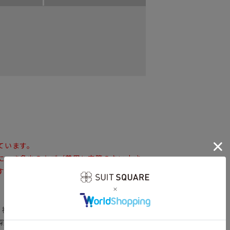
ています。
につき多少のキズ（着用に支障のない小さ
すが、検品の上、着用可能と判断した商品
。裾にかけて細くなる、すっきりとしたテー
深くし、ヒップ～膝にかけてのサイズ感を