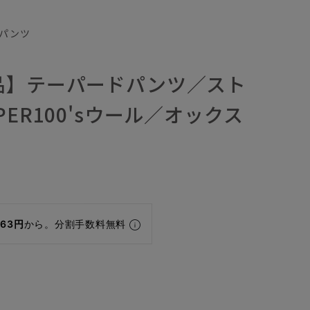
パンツ
品】テーパードパンツ／スト
PER100'sウール／オックス
063円
から。分割手数料無料