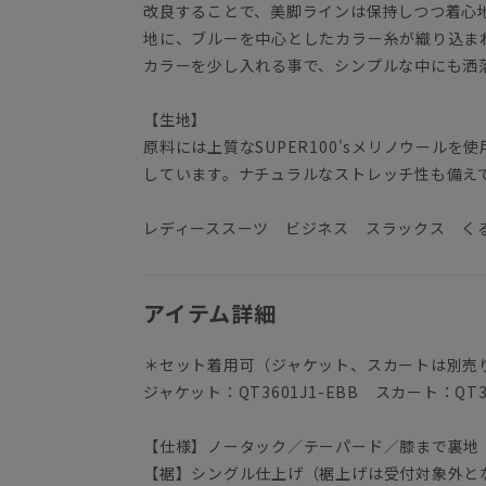
改良することで、美脚ラインは保持しつつ着心
地に、ブルーを中心としたカラー糸が織り込ま
カラーを少し入れる事で、シンプルな中にも洒
【生地】
原料には上質なSUPER100'sメリノウール
しています。ナチュラルなストレッチ性も備え
レディーススーツ ビジネス スラックス く
アイテム詳細
＊セット着用可（ジャケット、スカートは別売
ジャケット：QT3601J1-EBB スカート：QT36
【仕様】ノータック／テーパード／膝まで裏地
【裾】シングル仕上げ（裾上げは受付対象外と