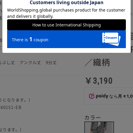
地の良さを向上しています。ライトグレー
れたスーツ。シャンブレーがかった生地に
訳アリ商品／テーパード
落感をプラスしています。
QT3601P1-EB
【訳アリ商
を使用。滑らかな肌触りと上品な光沢感を表現
レッチ／SU
ており、快適な着心地を実現。
／織柄
るぶし丈 アンクル丈 9分丈
￥3,190
なら
月々1,
りとなります。）
01S1-EB
カラー
なります。）