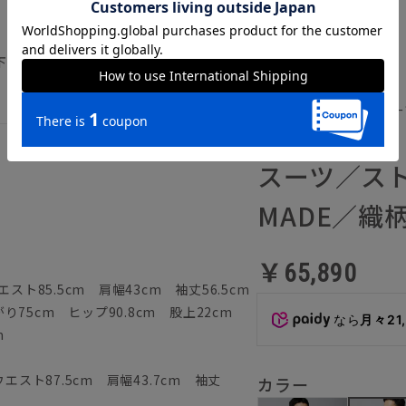
）
下記のサイズ詳細を必ずご確認下さい。
通年／ハンドメイドスー
HSH005-MA
スーツ／スト
MADE／織柄
￥65,890
スト85.5cm 肩幅43cm 袖丈56.5cm
75cm ヒップ90.8cm 股上22cm
なら
月々21
m
エスト87.5cm 肩幅43.7cm 袖丈
カラー