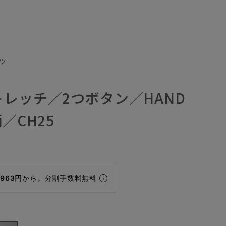
ツ
レッチ／2つボタン／HAND
／CH25
,963円
から。分割手数料無料