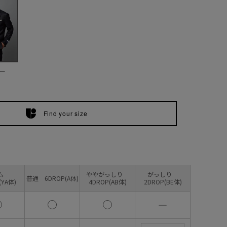
ー
Find your size
リム
ややがっしり
がっしり
普通 6DROP(A体)
(YA体)
4DROP(AB体)
2DROP(BE体)
―