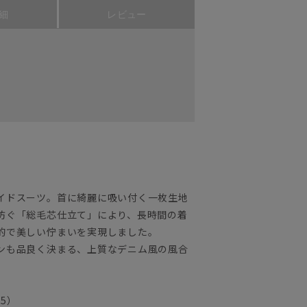
細
レビュー
イドスーツ。首に綺麗に吸い付く一枚生地
防ぐ「総毛芯仕立て」により、長時間の着
的で美しい佇まいを実現しました。
ンも品良く決まる、上質なデニム風の風合
25）