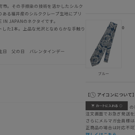
日町市。その手捺染の技術を活かしたシルク
のある福井産のシルククレープ生地にプリ
IN JAPANのネクタイです。
0
トした1本。上品な光沢となめらかな手触り
生日 父の日 バレンタインデー
ブルー
【
アイコンについて
の
注文画面でお急ぎ発送を
さらにメルマガ会員様は
正商品の場合は対応不可
詳しくはこちら