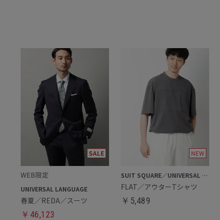
SUIT SQUARE／UNIVERSAL LANGUAGE
FLAT／アウターTシャツ
UNIVERSAL LANGUAGE
春夏／REDA／スーツ
￥
5,489
￥
46,123