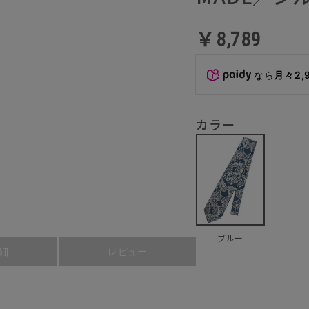
￥8,789
なら
月々2,
カラー
ブルー
細
レビュー