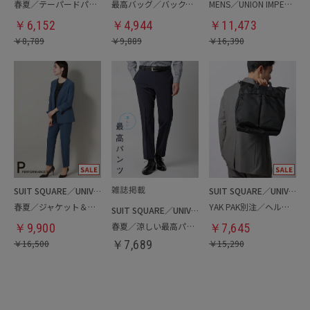
春夏／テーパードパンツ
最高バッグ／バックパック
MENS／UNION IMPERIAL監修／コインローファー
￥
6,152
￥
4,944
￥
11,473
￥
8,789
￥
9,889
￥
16,390
SUIT SQUARE／UNIVERSAL LANGUAGE／WHITE
SUIT SQUARE／UNIVERSAL LANGUAGE
春夏／ジャケット＆パンツセットアップ／洗濯ネット付き
YAK PAK別注／ヘルメットバッグ
SUIT SQUARE／UNIVERSAL LANGUAGE
春夏／涼しい最高パンツ
￥
9,900
￥
7,645
￥
16,500
￥
7,689
￥
15,290