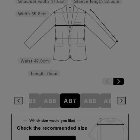
Shoulder width
47.6cm
Sleeve length
62.5cm
Width
55.8cm
Waist
49.8cm
Length
75cm
AB4
AB5
AB6
AB7
AB8
AB9
BE4
Check the recommended size