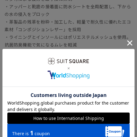
・アッパーと靴底の接着面に防水シートを全周配置し、下から
の水の侵入をブロック
・革製品の残革を粉砕・加工した、軽量で耐久性に優れたエコ
素材「コンポジションレザー」を採用
・ライニングとインソールにはポリエステルメッシュを使用。
抗菌防臭機能で気になるムレを軽減
・スポーツ界でトレンドの高反発カップインソールが、歩行時
の快適な蹴り出しをサポート
・クッション性の高いEVA素材の厚底アウトソールで、驚きの
軽さと優れた衝撃吸収性を実現
ビジネスシューズの選び方を知りたい方は...
◆スーツに合うビジネスシューズ12選｜基本の一足をご紹介
ビジネス