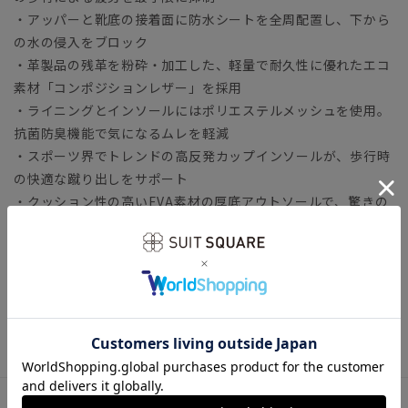
・アッパーと靴底の接着面に防水シートを全周配置し、下から
の水の侵入をブロック
・革製品の残革を粉砕・加工した、軽量で耐久性に優れたエコ
素材「コンポジションレザー」を採用
・ライニングとインソールにはポリエステルメッシュを使用。
抗菌防臭機能で気になるムレを軽減
・スポーツ界でトレンドの高反発カップインソールが、歩行時
の快適な蹴り出しをサポート
・クッション性の高いEVA素材の厚底アウトソールで、驚きの
軽さと優れた衝撃吸収性を実現
ビジネスシューズの選び方を知りたい方は...
◆スーツに合うビジネスシューズ12選｜基本の一足をご紹介
ビジネス