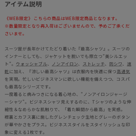
アイテム説明
《WEB限定》 こちらの商品はWEB限定商品となります。
※数量限定となり再入荷はございませんので、予めご了承くだ
さいませ。
スーツ屋が長年かけてたどり着いた『最高シャツ』。スーツの
インナーとしても、ジャケットを脱いでも際立つ”美シルエッ
ト”。
ウォッシャブル
、
ノンアイロン
、
ストレッチ
、
防シワ
、
速
乾
に加え、『涼しい最高シャツ』は衣服内を快適に保つ
高通気
を実現。忙しいビジネスマンに欲しい機能を備えつつ、コスパ
も最高なシリーズです。
一度着ると病みつきになる着心地の、"ノンアイロンジャージ
ーシャツ"。ビジネスシャツ見えするのに、Tシャツのような伸
縮性＆なめらかな肌触りで、「着た瞬間から最高」を実感。
襟裏とカフス裏に施したグレンチェック生地とグレーのボタン
が華やかさをプラス。ビジネススタイルをスタイリッシュな印
象に変える1枚です。