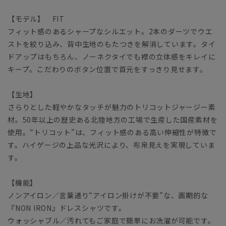
【モデル】 FIT
フィット感のあるシャープなシルエット。2本のダーツでウエ
ストを絞り込み、背中生地のもたつきを解消しています。タイ
ドアップはもちろん、ノーネクタイでも襟の立体感をキレイに
キープ。こだわりのボタン位置で首元をすっきり見せます。
【生地】
さらりとした軽やかなタッチが魅力のトリコットジャージー素
材。50年以上の歴史ある北陸地方の工場で生産した国産素材を
使用。“トリコット”は、フィット感のある高い伸縮性が特徴で
す。ハイゲージの上品な光沢により、布帛見えを実現していま
す。
【機能】
ノンアイロン／言葉通り“アイロン掛けが不要”な、画期的な
『NON IRON』ドレスシャツです。
ウォッシャブル／汚れてもご家庭で簡単にお洗濯が可能です。