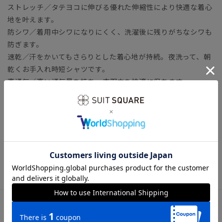
ストレッチ／タテヨコに伸びる優れた伸縮性により快適な着心
地を叶えます。
防シワ／着用中シワになりにくく、洗濯後に残りがちなシワも
防ぎます。
速乾／汗をかいてもさらりとした着心地が持続。夜洗って、朝
乾くお手入れ時短シャツです。
高通気／高い通気量を持ち、衣服内を快適に保ちます。
【参考情報】The Style Dictionary
◆スーツに合うワイシャツおすすめ12選｜おしゃれ＆失敗しな
いシャツの選び方
ビジネス ワイシャツ タイト スリム ノーアイロン ノン
アイロン イージーケア 形態安定
アイテム詳細