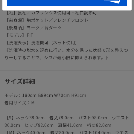
【襟】ボタンダウン
【袖】長袖／カフリンクス使用可・袖口調節可
【前身頃】胸ポケット／フレンチフロント
【後身頃】ヨーク／背ダーツ
【モデル】FIT
【洗濯表示】洗濯機可（ネット使用）
《洗濯時の脱水を短めに行い、水分を保った状態で形を整えつ
り干しすることで、シワが最小限に抑えられます。》
サイズ詳細
モデル：180cm B89cm W70cm H91cm
着用サイズ：M
【S】ネック38.0cm 着丈78.0cm バスト98.0cm ウエスト
86.0cm ヒップ92.0cm 肩幅41.0cm 裄丈82.0cm
【M】ネック40.0cm 着丈80.0cm バスト104.0cm ウエス