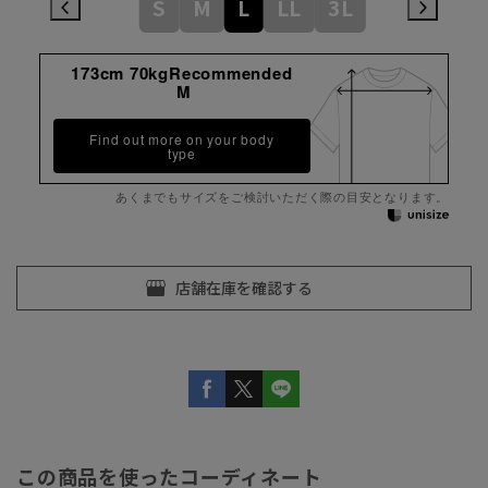
S
M
L
LL
3L
173cm 70kgRecommended
M
Find out more on your body
type
あくまでもサイズをご検討いただく際の目安となります。
この商品を使ったコーディネート