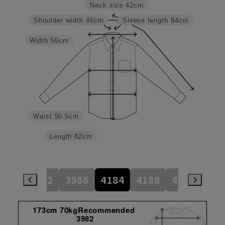
Neck size
42cm
Shoulder width
46cm
Sleeve length
84cm
Width
56cm
Waist
50.5cm
Length
82cm
784
3982
3986
4184
4188
4386
45
173cm 70kgRecommended
3982