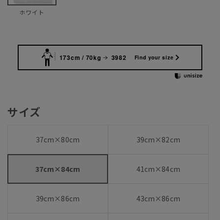
ホワイト
173cm / 70kg
3982
Find your size
サイズ
37cm×80cm
39cm×82cm
37cm×84cm
41cm×84cm
39cm×86cm
43cm×86cm