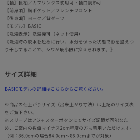
【袖】長袖／カフリンクス使用可・袖口調節可
【前身頃】胸ポケット／フレンチフロント
【後身頃】ヨーク／背ダーツ
【モデル】BASIC
【洗濯表示】洗濯機可（ネット使用）
《洗濯時の脱水を短めに行い、水分を保った状態で形を整えつ
り干しすることで、シワが最小限に抑えられます。》
サイズ詳細
BASICモデルの詳細はこちらからご覧ください。
※商品の仕上がりサイズ（出来上がり寸法）は上記のサイズ表
をご覧下さい。
※スリーブはアジャスターボタンにてサイズ調節が可能なた
め、ご案内の数値マイナス2cm程度の方も着用いただけます。
（例：86.0cmの場合84.0cm～86.0cmまでが対象）