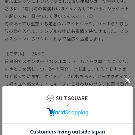
定加工シャツに多いパリッとした硬い手触りは一切皆無です。
さらに、“着用時の型崩れはほとんどなし”だから、ジャケット
を脱いでも一日中忙しく働いてもスマート◎
何枚あっても重宝する定番のホワイトシャツ。うっすらとひし
形の織を入れて、シンプルな中にも表情を持たせました。ビジ
ネスシーンからリクルートまで幅広く活躍します。
【モデル】 BASIC
普遍的でスタンダードなシルエット。バストや肩回りに心地よ
いゆとりを残しつつ、2本の背ダーツを施しウエストをすっき
りと絞っています。タイドアップはもちろん、ノーネクタイで
も襟の立体感をキレイにキープ。こだわりのボタン位置で首元
をすっきり見せます。
【生地】
柔らかな肌触りのコットン100％使用。さらに伸縮性に優れた
ストレッチ性で心地よく体にフィットします。