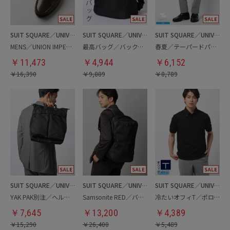
SUIT SQUARE／UNIVERSAL LANGUAGE
SUIT SQUARE／UNIVERSAL LANGUAGE
SUIT SQUARE／UNIVERSAL LANGUAGE
MENS／UNION IMPERIAL監修／コインローファー
最高バッグ／バックパック
春夏／テーパードパンツ
￥
11,473
￥
4,944
￥
6,152
￥
16,390
￥
9,889
￥
8,789
SUIT SQUARE／UNIVERSAL LANGUAGE
SUIT SQUARE／UNIVERSAL LANGUAGE
SUIT SQUARE／UNIVERSAL LANGUAGE
YAK PAK別注／ヘルメットバッグ
Samsonite RED／バックパック
冷たいオフィT／ポロシャツ
￥
7,645
￥
13,200
￥
4,389
￥
15,290
￥
26,400
￥
5,489