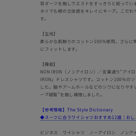
背ダーツを施しウエストをすっきりと絞ってい
タイでも襟の立体感をキレイにキープ。こだわ
す。
【生地】
柔らかな肌触りのコットン100％使用。さらに
にフィットします。
【機能】
NON IRON（ノンアイロン）／言葉通り“アイ
IRON』ドレスシャツです。コットン100％
した。脇やアームホールなどのシワになりやす
ープ縫製”を施し補強しました。
【参考情報】The Style Dictionary
◆スーツに合うワイシャツおすすめ12選｜お
ビジネス ワイシャツ ノーアイロン ノンア