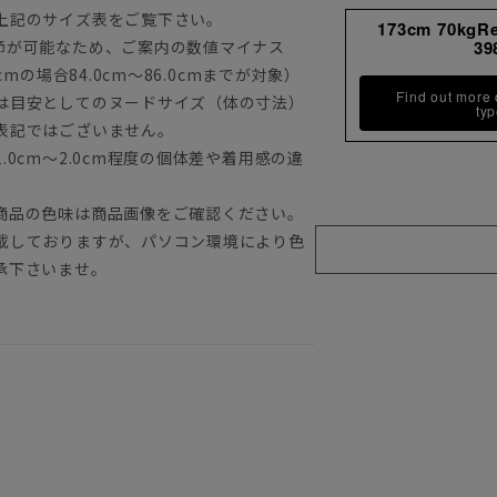
上記のサイズ表をご覧下さい。
173cm 70kgR
節が可能なため、ご案内の数値マイナス
39
mの場合84.0cm～86.0cmまでが対象）
Find out more
は目安としてのヌードサイズ（体の寸法）
ty
表記ではございません。
0cm～2.0cm程度の個体差や着用感の違
商品の色味は商品画像をご確認ください。
載しておりますが、パソコン環境により色
承下さいませ。