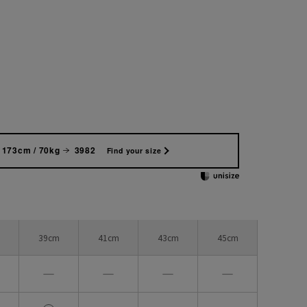
173cm / 70kg
3982
Find your size
39cm
41cm
43cm
45cm
―
―
―
―