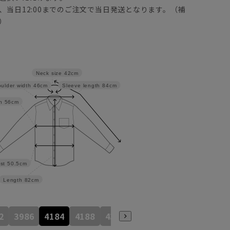
、当日12:00までのご注文で当日発送となります。（補
）
Neck size
42cm
ulder width
46cm
Sleeve length
84cm
h
56cm
st
50.5cm
Length
82cm
2
3986
4184
4188
4386
4586
4390
4590