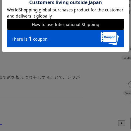
さらにメルマガ会員様は
正商品の場合は対応不可
詳しくはこちら
Sho
Widt
態で形を整えつり干しすることで、シワが
Wai
。
3780
3784
398