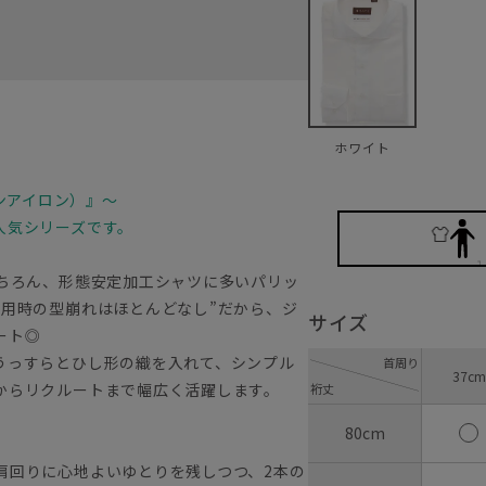
ホワイト
ノンアイロン）』～
人気シリーズです。
もちろん、形態安定加工シャツに多いパリッ
着用時の型崩れはほとんどなし”だから、ジ
サイズ
マート◎
うっすらとひし形の織を入れて、シンプル
首周り
37cm
からリクルートまで幅広く活躍します。
裄丈
80cm
肩回りに心地よいゆとりを残しつつ、2本の