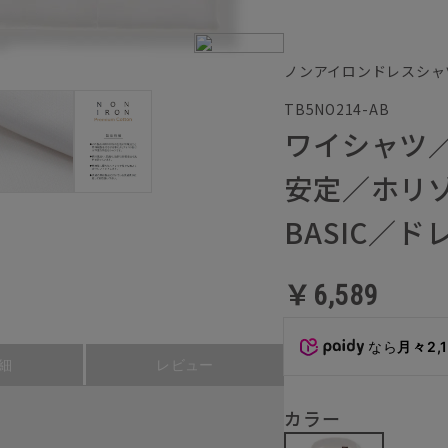
ノンアイロンドレスシャ
TB5NO214-AB
ワイシャツ
安定／ホリ
BASIC／
￥6,589
なら
月々2,
細
レビュー
カラー