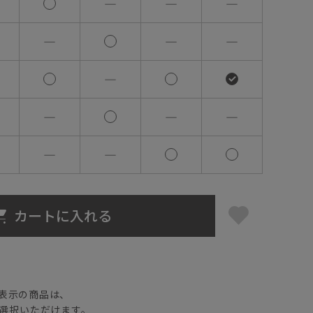
―
―
―
―
―
―
―
―
―
―
―
―
カートに入れる
】
表示の商品は、
選択いただけます。