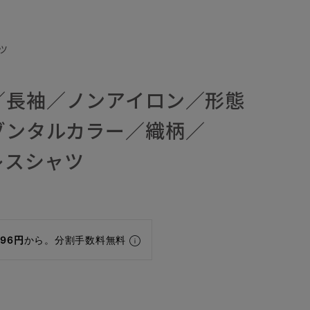
ツ
／長袖／ノンアイロン／形態
ゾンタルカラー／織柄／
ドレスシャツ
196円
から。分割手数料無料