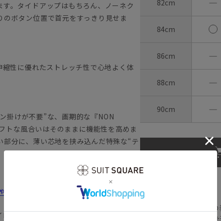
―
82cm
ます。タイドアップはもちろん、ノーネク
りのボタン位置で首元をすっきり見せま
84cm
―
86cm
伸縮性に優れたストレッチ性で心地よく体
―
88cm
―
90cm
ロン掛けが不要”な、画期的な『NON
のソフトな風合いはそのままに機能性を高めま
い部分に、薄い芯地を挟み込んだ特殊な“テ
【
アイコンについて
しゃれ＆失敗しないシャツの選び方
の
イロン イージーケア 形態安定
注文画面でお急ぎ発送を