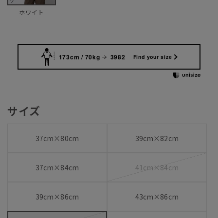
ホワイト
173cm / 70kg
3982
Find your size
サイズ
37cm×80cm
39cm×82cm
37cm×84cm
41cm×84cm
39cm×86cm
43cm×86cm