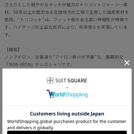
さらりとした軽やかなタッチが魅力のトリコットジャージー素
材。50年以上の歴史ある北陸地方の工場で生産した国産素材を
使用。“トリコット”は、フィット感のある高い伸縮性が特徴で
す。ハイゲージの上品な光沢により、布帛見えを実現していま
す。
【機能】
ノンアイロン／言葉通り“アイロン掛けが不要”な、画期的な
『NON IRON』ドレスシャツです。
ウォッシャブル／汚れてもご家庭で簡単にお洗濯が可能です。
ストレッチ／タテヨコに伸びる優れた伸縮性により快適な着心
地を叶えます。
防シワ／着用中シワになりにくく、洗濯後に残りがちなシワも
防ぎます。
速乾／汗をかいてもさらりとした着心地が持続。夜洗って、朝
乾くお手入れ時短シャツです。
【参考情報】The Style Dictionary