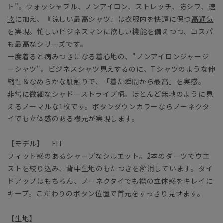
ト”。
ウォッシャブル
、
ノンアイロン
、
ストレッチ
、
防シワ
、
速
乾
に加え、『涼しい最高シャツ』は衣服内を快適に保つ
高通気
を実現。忙しいビジネスマンに欲しい機能を備えつつ、コスパ
も最高なシリーズです。
一度着ると病みつきになる着心地の、"ノンアイロンジャージ
ーシャツ"。ビジネスシャツ見えするのに、Tシャツのような伸
縮性＆なめらかな肌触りで、「着た瞬間から最高」を実感。
非常に微細なシャドーストライプ柄。ほとんど無地のように見
えるノーマルな1枚です。ボタンダウンカラーならノーネクタ
イでも立体感のある襟元が実現します。
【モデル】 FIT
フィット感のあるシャープなシルエット。2本のダーツでウエ
ストを絞り込み、背中生地のもたつきを解消しています。タイ
ドアップはもちろん、ノーネクタイでも襟の立体感をキレイに
キープ。こだわりのボタン位置で首元をすっきり見せます。
【生地】