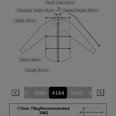
Neck size
42cm
Shoulder width
45cm
Sleeve length
84cm
Width
55cm
Waist
49cm
Length
82cm
784
3982
3986
4184
4188
4386
45
173cm 70kgRecommended
3982