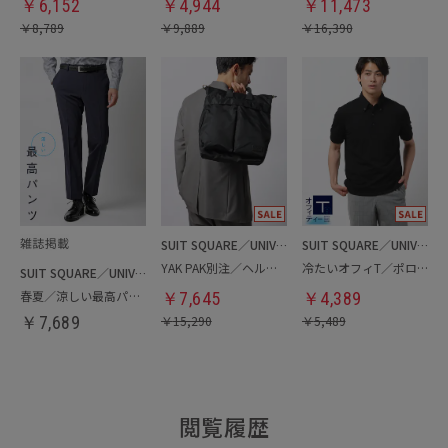
￥
6,152
￥
4,944
￥
11,473
￥
8,789
￥
9,889
￥
16,390
SUIT SQUARE／UNIVERSAL LANGUAGE
SUIT SQUARE／UNIVERSAL LANGUAGE
YAK PAK別注／ヘルメットバッグ
冷たいオフィT／ポロシャツ
SUIT SQUARE／UNIVERSAL LANGUAGE
春夏／涼しい最高パンツ
￥
7,645
￥
4,389
￥
7,689
￥
15,290
￥
5,489
閲覧履歴