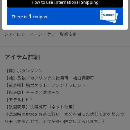
◆スーツに合うワイシャツおすすめ12選｜おしゃれ＆失敗しな
いシャツの選び方
ビジネス ワイシャツ タイト スリム ノーアイロン ノ
ンアイロン イージーケア 形態安定
アイテム詳細
【襟】ボタンダウン
【袖】長袖／カフリンクス使用可・袖口調節可
【前身頃】胸ポケット／フレンチフロント
【後身頃】ヨーク／背ダーツ
【モデル】FIT
【洗濯表示】洗濯機可（ネット使用）
《洗濯時の脱水を短めに行い、水分を保った状態で形を整えつ
り干しすることで、シワが最小限に抑えられます。》