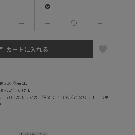
―
―
―
―
―
―
カートに入れる
】
表示の商品は、
選択いただけます。
、当日12:00までのご注文で当日発送となります。（補
）
Neck size
42cm