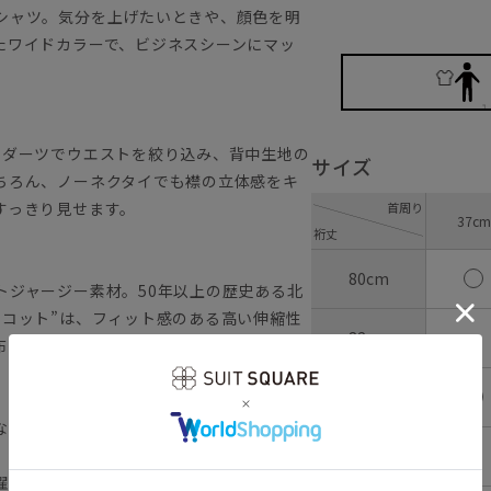
シャツ。気分を上げたいときや、顔色を明
たワイドカラーで、ビジネスシーンにマッ
のダーツでウエストを絞り込み、背中生地の
サイズ
ちろん、ノーネクタイでも襟の立体感をキ
すっきり見せます。
首周り
37cm
裄丈
80cm
トジャージー素材。50年以上の歴史ある北
リコット”は、フィット感のある高い伸縮性
―
82cm
布帛見えを実現しています。
84cm
、画期的な『NON IRON』ドレスシャツ
―
86cm
濯が可能です。