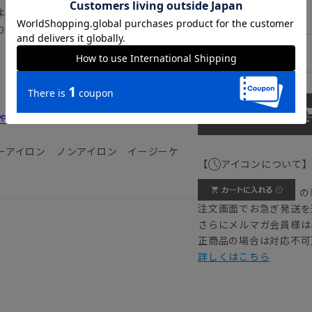
より快適な着心地を叶えます。
―
88cm
りがちなシワも防ぎます。
。夜洗って、朝乾くお手入れ時短シャツで
―
90cm
しゃれ＆失敗しないシャツの選び方
ーアイロン ノンアイロン イージーケ
【
アイコンについて
の
注文画面でお急ぎ発送を
さらにメルマガ会員様は
正商品の場合は対応不可
詳しくはこちら