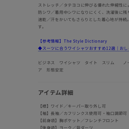
ストレッチ／タテヨコに伸びる優れた伸縮性に
防シワ／着用中シワになりにくく、洗濯後に残
速乾／汗をかいてもさらりとした着心地が持続
す。
【参考情報】The Style Dictionary
◆スーツに合うワイシャツおすすめ12選｜お
ビジネス ワイシャツ タイト スリム ノ
ア 形態安定
アイテム詳細
【襟】ワイド／キーパー取り外し可
【袖】長袖／カフリンクス使用可・袖口調節可
【前身頃】胸ポケット／フレンチフロント
【後身頃】ヨーク／背ダーツ