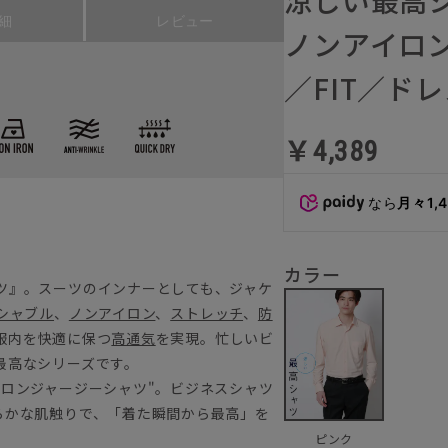
細
レビュー
ノンアイロ
／FIT／ド
￥4,389
なら
月々1,
カラー
ツ』。スーツのインナーとしても、ジャケ
シャブル
、
ノンアイロン
、
ストレッチ
、
防
服内を快適に保つ
高通気
を実現。忙しいビ
最高なシリーズです。
イロンジャージーシャツ"。ビジネスシャツ
らかな肌触りで、「着た瞬間から最高」を
ピンク