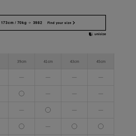
173cm / 70kg
3982
Find your size
39cm
41cm
43cm
45cm
―
―
―
―
―
―
―
―
―
―
―