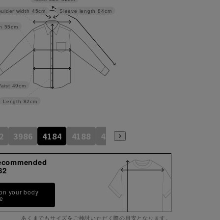
ulder width
45cm
Sleeve length
84cm
h
55cm
aist
49cm
Length
82cm
2
3986
4184
4188
4386
4586
4390
ecommended
82
 on your body
pe
あくまでもサイズをご検討いただく際の目安となります。