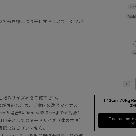
Sho
Widt
態で形を整えつり干しすることで、シワが
W
3780
3784
398
上記のサイズ表をご覧下さい。
173cm 70kgR
節が可能なため、ご案内の数値マイナス
39
mの場合84.0cm～86.0cmまでが対象）
Find out more
は目安としてのヌードサイズ（体の寸法）
ty
表記ではございません。
0cm～2.0cm程度の個体差や着用感の違