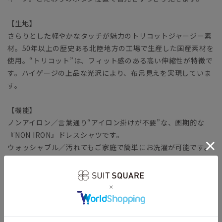
【生地】
さらりとした軽やかなタッチが魅力のトリコットジャージー素
材。50年以上の歴史ある北陸地方の工場で生産した国産素材を
使用。“トリコット”は、フィット感のある高い伸縮性が特徴で
す。ハイゲージの上品な光沢により、布帛見えを実現していま
す。
【機能】
ノンアイロン／言葉通り“アイロン掛けが不要”な、画期的な
『NON IRON』ドレスシャツです。
ウォッシャブル／汚れてもご家庭で簡単にお洗濯が可能です。
ストレッチ／タテヨコに伸びる優れた伸縮性により快適な着心
地を叶えます。
防シワ／着用中シワになりにくく、洗濯後に残りがちなシワも
防ぎます。
速乾／汗をかいてもさらりとした着心地が持続。夜洗って、朝
乾くお手入れ時短シャツです。