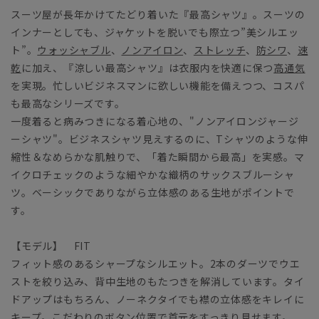
スーツ屋が長年かけてたどり着いた『最高シャツ』。スーツの
インナーとしても、ジャケットを脱いでも際立つ”美シルエッ
ト”。
ウォッシャブル
、
ノンアイロン
、
ストレッチ
、
防シワ
、
速
乾
に加え、『涼しい最高シャツ』は衣服内を快適に保つ
高通気
を実現。忙しいビジネスマンに欲しい機能を備えつつ、コスパ
も最高なシリーズです。
一度着ると病みつきになる着心地の、"ノンアイロンジャージ
ーシャツ"。ビジネスシャツ見えするのに、Tシャツのような伸
縮性＆なめらかな肌触りで、「着た瞬間から最高」を実感。マ
イクロチェックのような細やかな織柄のサックスブルーシャ
ツ。ベーシックでありながら立体感のある生地がポイントで
す。
【モデル】 FIT
フィット感のあるシャープなシルエット。2本のダーツでウエ
ストを絞り込み、背中生地のもたつきを解消しています。タイ
ドアップはもちろん、ノーネクタイでも襟の立体感をキレイに
キープ。こだわりのボタン位置で首元をすっきり見せます。