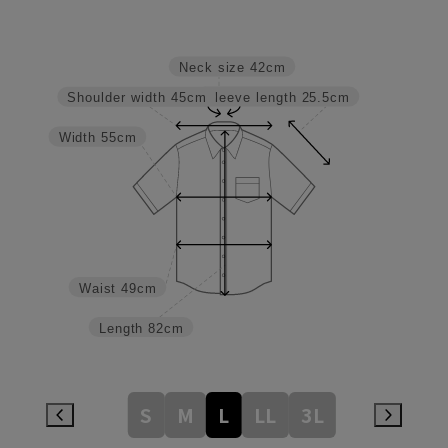
Neck size
42cm
Sleeve length
25.5cm
Shoulder width
45cm
Width
55cm
Waist
49cm
Length
82cm
S
M
L
LL
3L