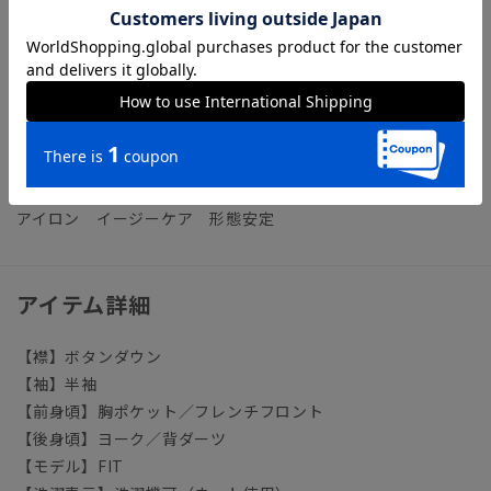
高通気／高い通気量を持ち、衣服内を快適に保ちます。
【参考情報】The Style Dictionary
◆クールビズシャツの決定版！シャツ選びで押さえるべきポイ
ントを徹底解説
ビジネス ワイシャツ タイト スリム ノーアイロン ノン
アイロン イージーケア 形態安定
アイテム詳細
【襟】ボタンダウン
【袖】半袖
【前身頃】胸ポケット／フレンチフロント
【後身頃】ヨーク／背ダーツ
【モデル】FIT