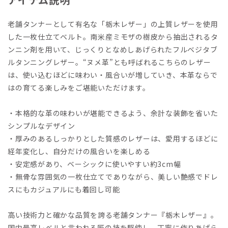
老舗タンナーとして有名な「栃木レザー」の上質レザーを使用
した一枚仕立てベルト。南米産ミモザの樹皮から抽出されるタ
ンニン剤を用いて、じっくりとなめしあげられたフルベジタブ
ルタンニングレザー。“ヌメ革”とも呼ばれるこちらのレザー
は、使い込むほどに味わい・風合いが増していき、本革ならで
はの育てる楽しみをご堪能いただけます。
・本格的な革の味わいが堪能できるよう、余計な装飾を省いた
シンプルなデザイン
・厚みのあるしっかりとした質感のレザーは、愛用するほどに
経年変化し、自分だけの風合いを楽しめる
・安定感があり、ベーシックに使いやすい約3cm幅
・無骨な雰囲気の一枚仕立てでありながら、美しい艶感でドレ
スにもカジュアルにも着回し可能
高い技術力と確かな品質を誇る老舗タンナー『栃木レザー』。
国内最高レベルと言われる匠の技を駆使し、丁寧に作りあげら