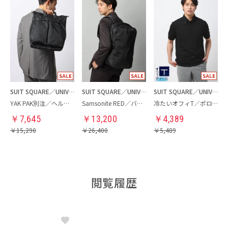
SUIT SQUARE／UNIVERSAL LANGUAGE
SUIT SQUARE／UNIVERSAL LANGUAGE
SUIT SQUARE／UNIVERSAL LANGUAGE
YAK PAK別注／ヘルメットバッグ
Samsonite RED／バックパック
冷たいオフィT／ポロシャツ
￥
7,645
￥
13,200
￥
4,389
￥
15,290
￥
26,400
￥
5,489
閲覧履歴