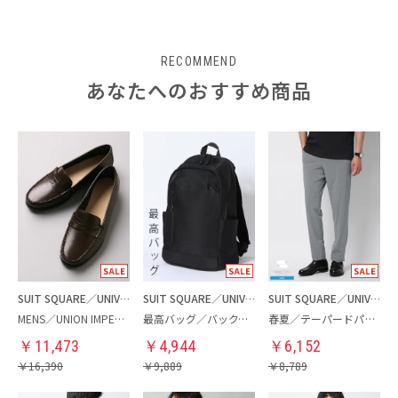
RECOMMEND
あなたへのおすすめ商品
SUIT SQUARE／UNIVERSAL LANGUAGE
SUIT SQUARE／UNIVERSAL LANGUAGE
SUIT SQUARE／UNIVERSAL LANGUAGE
MENS／UNION IMPERIAL監修／コインローファー
最高バッグ／バックパック
春夏／テーパードパンツ
￥
11,473
￥
4,944
￥
6,152
￥
16,390
￥
9,889
￥
8,789