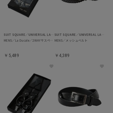
SUIT SQUARE／UNIVERSAL LANGUAGE
SUIT SQUARE／UNIVERSAL LANGUAGE
MENS／La Ducale／2WAYサスペンダー
MENS／メッシュベルト
￥5,489
￥4,389