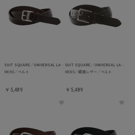
SUIT SQUARE／UNIVERSAL LANGUAGE
SUIT SQUARE／UNIVERSAL LANGUAGE
MENS／ベルト
MENS／姫路レザー／ベルト
￥5,489
￥5,489