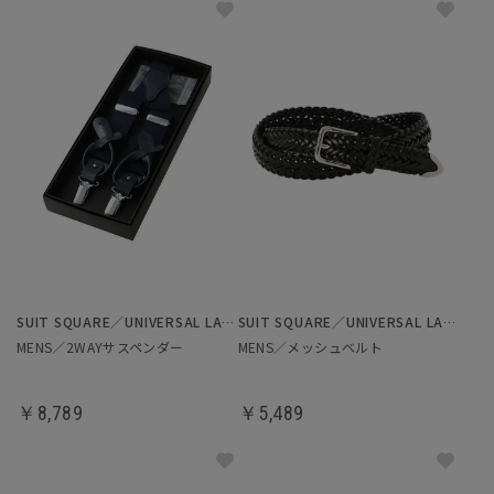
SUIT SQUARE／UNIVERSAL LANGUAGE
SUIT SQUARE／UNIVERSAL LANGUAGE
MENS／2WAYサスペンダー
MENS／メッシュベルト
￥8,789
￥5,489