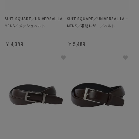
SUIT SQUARE／UNIVERSAL LANGUAGE
SUIT SQUARE／UNIVERSAL LANGUAGE
MENS／メッシュベルト
MENS／姫路レザー／ベルト
￥4,389
￥5,489