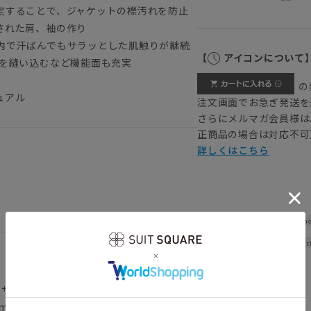
定することで、ジャケットの襟汚れを防止
された肩、袖の作り
内で汗ばんでもサラッとした肌触りが継続
【
アイコンについて
プを縫い込むなど機能面も充実
の
ュアル
注文画面でお急ぎ発送を
さらにメルマガ会員様は
正商品の場合は対応不可
詳しくはこちら
Sho
Widt
着用サイズ：L
cm H89cm 着用サイズ：L