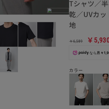
Tシャツ／
乾／UVカ
地
￥5,93
￥6,589
なら
月々1,
カラー