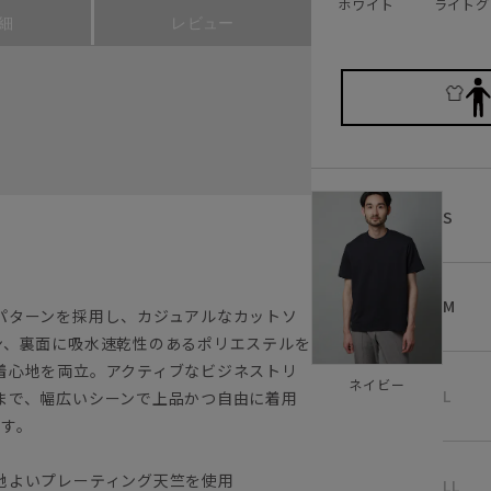
ホワイト
ライトグ
細
レビュー
S
M
パターンを採用し、カジュアルなカットソ
ン、裏面に吸水速乾性のあるポリエステルを
着心地を両立。アクティブなビジネストリ
ネイビー
L
まで、幅広いシーンで上品かつ自由に着用
です。
地よいプレーティング天竺を使用
LL