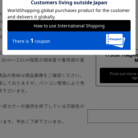
cm 袖丈20.0cm
0cm 袖丈21.0cm
cm 袖丈22.0cm
0cm 袖丈23.0cm
上記のサイズ表をご覧下さい。
173cm 70kgR
0cm～2.0cm程度の個体差や着用感の違
Find out more
商品の色味は商品画像をご確認ください。
ty
載しておりますが、パソコン環境により色
承下さいませ。
一部カラーの販売を終了している可能性が
います。予めご了承下さいませ。