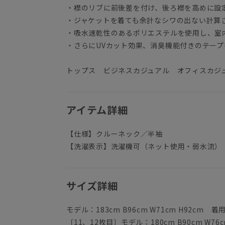
・襟のリブに前後差を付け、後ろ襟を高めに設
・ジャケットを着ても余計なシワの出ない計算
・吸水速乾性のあるポリエステルを使用し、室
・さらにUVカット効果、消臭機能付きのテー
トップス ビジネスカジュアル オフィスカジ
アイテム詳細
【仕様】クルーネック／半袖
【洗濯表示】洗濯機可（ネット使用・弱水流）
サイズ詳細
モデル：183cm B96cm W71cm H92cm 
〔11、12枚目〕モデル：180cm B90cm W76