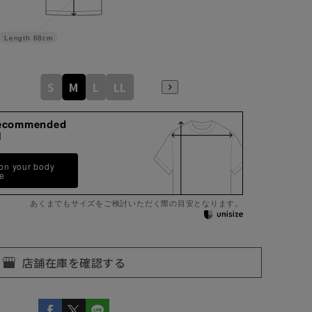
Length
68cm
S
M
L
LL
ecommended
M
 on your body
pe
あくまでもサイズをご検討いただく際の目安となります。