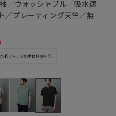
半袖／ウォッシャブル／吸水速
ット／プレーティング天竺／無
0
976円
から。分割手数料無料