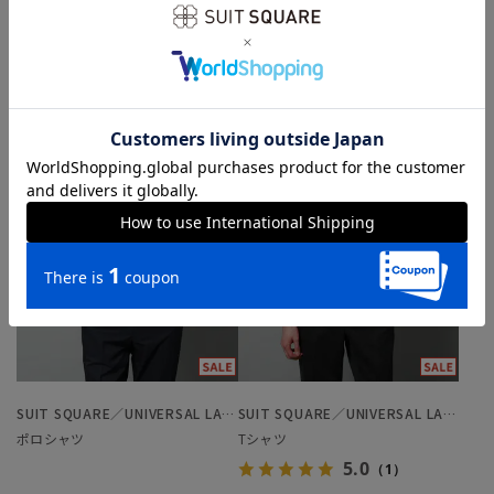
￥6,920
￥6,920
￥7,689
￥7,689
SUIT SQUARE／UNIVERSAL LANGUAGE
SUIT SQUARE／UNIVERSAL LANGUAGE
ポロシャツ
Tシャツ
5.0
（1）