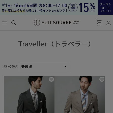
person
menu
search
shopping_cart
Traveller（トラベラー）
並べ替え