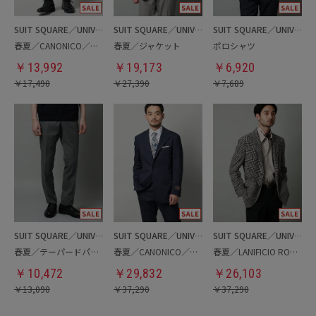
SUIT SQUARE／UNIVERSAL LANGUAGE
SUIT SQUARE／UNIVERSAL LANGUAGE
SUIT SQUARE／UNIVERSAL LANGUAGE
春夏／CANONICO／テーパードパンツ
春夏／ジャケット
ポロシャツ
￥
13,992
￥
19,173
￥
6,920
￥
17,490
￥
27,390
￥
7,689
SUIT SQUARE／UNIVERSAL LANGUAGE
SUIT SQUARE／UNIVERSAL LANGUAGE
SUIT SQUARE／UNIVERSAL LANGUAGE
春夏／テーパードパンツ
春夏／CANONICO／ジャケット
春夏／LANIFICIO ROMA／ジャケット
￥
10,472
￥
29,832
￥
26,103
￥
13,090
￥
37,290
￥
37,290