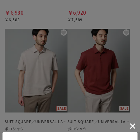
￥5,930
￥6,920
￥6,589
￥7,689
SUIT SQUARE／UNIVERSAL LANGUAGE
SUIT SQUARE／UNIVERSAL LANGUAGE
ポロシャツ
ポロシャツ
5.0
（1）