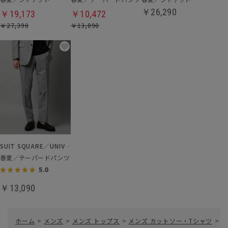
￥26,290
￥19,173
￥10,472
￥27,390
￥13,090
SUIT SQUARE／UNIVERSAL LANGUAGE
春夏／テーパードパンツ
5.0
￥13,090
ホーム
>
メンズ
>
メンズ トップス
>
メンズ カットソー・Tシャツ
>
T