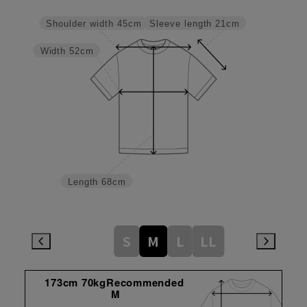
Sleeve length
21cm
Shoulder width
45cm
Width
52cm
Length
68cm
S
M
L
LL
173cm 70kgRecommended
M