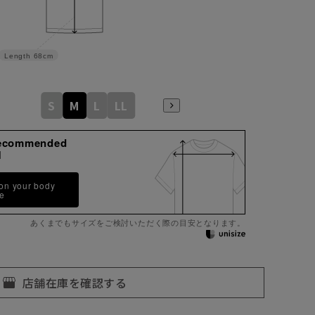
Length
68cm
S
M
L
LL
ecommended
M
 on your body
pe
あくまでもサイズをご検討いただく際の目安となります。