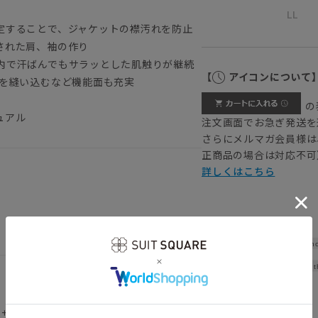
LL
定することで、ジャケットの襟汚れを防止
された肩、袖の作り
内で汗ばんでもサラッとした肌触りが継続
【
アイコンについて
プを縫い込むなど機能面も充実
の
ュアル
注文画面でお急ぎ発送を
さらにメルマガ会員様は
正商品の場合は対応不可
詳しくはこちら
Sho
Widt
着用サイズ：L