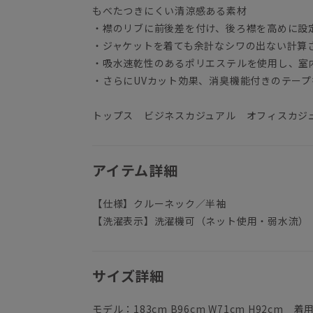
もべたつきにくい清涼感ある素材
・襟のリブに前後差を付け、後ろ襟を高めに設
・ジャケットを着ても余計なシワの出ない計算
・吸水速乾性のあるポリエステルを使用し、室
・さらにUVカット効果、消臭機能付きのテー
トップス ビジネスカジュアル オフィスカジ
アイテム詳細
【仕様】クルーネック／半袖
【洗濯表示】洗濯機可（ネット使用・弱水流）
サイズ詳細
モデル：183cm B96cm W71cm H92cm 