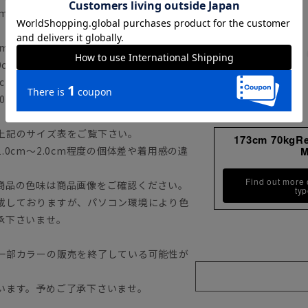
cm H89cm 着用サイズ：L
cm 袖丈22.0cm
0cm 袖丈23.0cm
cm 袖丈24.0cm
0cm 袖丈25.0cm
上記のサイズ表をご覧下さい。
173cm 70kgR
0cm～2.0cm程度の個体差や着用感の違
Find out more
商品の色味は商品画像をご確認ください。
ty
載しておりますが、パソコン環境により色
承下さいませ。
一部カラーの販売を終了している可能性が
います。予めご了承下さいませ。