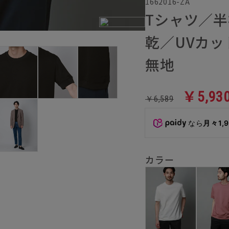
1662016-ZA
Tシャツ／
乾／UVカ
無地
￥5,93
￥6,589
なら
月々1,
カラー