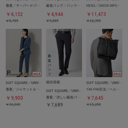
春夏／テーパードパンツ
最高バッグ／バックパック
MENS／UNION IMPERIAL監修／コインローファー
￥
6,152
￥
4,944
￥
11,473
￥
8,789
￥
9,889
￥
16,390
SUIT SQUARE／UNIVERSAL LANGUAGE／WHITE
SUIT SQUARE／UNIVERSAL LANGUAGE
春夏／ジャケット＆パンツセットアップ／洗濯ネット付き
YAK PAK別注／ヘルメットバッグ
SUIT SQUARE／UNIVERSAL LANGUAGE
春夏／涼しい最高パンツ
￥
9,900
￥
7,645
￥
16,500
￥
7,689
￥
15,290