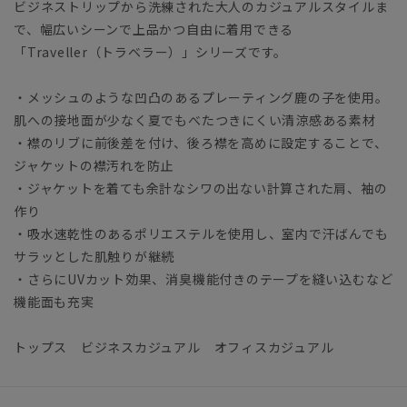
ビジネストリップから洗練された大人のカジュアルスタイルま
で、幅広いシーンで上品かつ自由に着用できる
「Traveller（トラベラー）」シリーズです。
・メッシュのような凹凸のあるプレーティング鹿の子を使用。
肌への接地面が少なく夏でもべたつきにくい清涼感ある素材
・襟のリブに前後差を付け、後ろ襟を高めに設定することで、
ジャケットの襟汚れを防止
・ジャケットを着ても余計なシワの出ない計算された肩、袖の
作り
・吸水速乾性のあるポリエステルを使用し、室内で汗ばんでも
サラッとした肌触りが継続
・さらにUVカット効果、消臭機能付きのテープを縫い込むなど
機能面も充実
トップス ビジネスカジュアル オフィスカジュアル