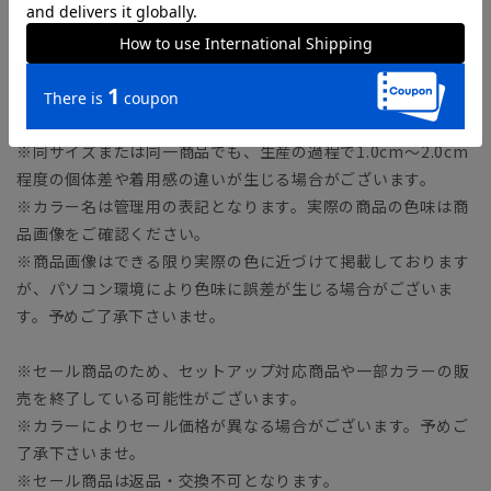
【LL】着丈72.0cm バスト110.0cm 肩幅48.0cm 袖丈
25.0cm
※商品の仕上がりサイズ（出来上がり寸法）は上記のサイズ表
をご覧下さい。
※同サイズまたは同一商品でも、生産の過程で1.0cm～2.0cm
程度の個体差や着用感の違いが生じる場合がございます。
※カラー名は管理用の表記となります。実際の商品の色味は商
品画像をご確認ください。
※商品画像はできる限り実際の色に近づけて掲載しております
が、パソコン環境により色味に誤差が生じる場合がございま
す。予めご了承下さいませ。
※セール商品のため、セットアップ対応商品や一部カラーの販
売を終了している可能性がございます。
※カラーによりセール価格が異なる場合がございます。予めご
了承下さいませ。
※セール商品は返品・交換不可となります。