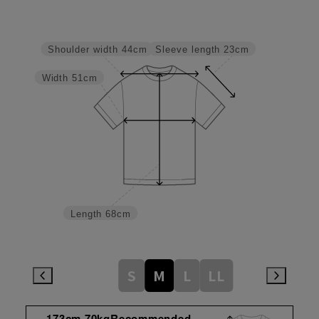
Sleeve length
23cm
Shoulder width
44cm
Width
51cm
Length
68cm
S
M
L
LL
173cm 70kgRecommended