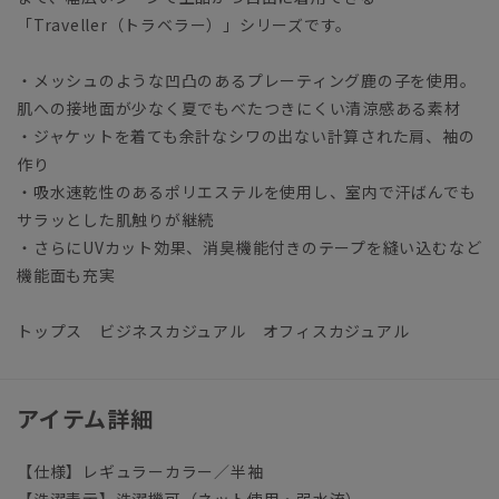
「Traveller（トラベラー）」シリーズです。
・メッシュのような凹凸のあるプレーティング鹿の子を使用。
肌への接地面が少なく夏でもべたつきにくい清涼感ある素材
・ジャケットを着ても余計なシワの出ない計算された肩、袖の
作り
・吸水速乾性のあるポリエステルを使用し、室内で汗ばんでも
サラッとした肌触りが継続
・さらにUVカット効果、消臭機能付きのテープを縫い込むなど
機能面も充実
トップス ビジネスカジュアル オフィスカジュアル
アイテム詳細
【仕様】レギュラーカラー／半袖
【洗濯表示】洗濯機可（ネット使用・弱水流）