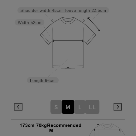
Sleeve length
22.5cm
Shoulder width
45cm
Width
52cm
Length
66cm
S
M
L
LL
173cm 70kgRecommended
M