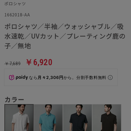
ポロシャツ
1662018-AA
ポロシャツ／半袖／ウォッシャブル／吸
水速乾／UVカット／プレーティング鹿の
子／無地
￥6,920
￥7,689
なら
月々2,306円
から。分割手数料無料
カラー