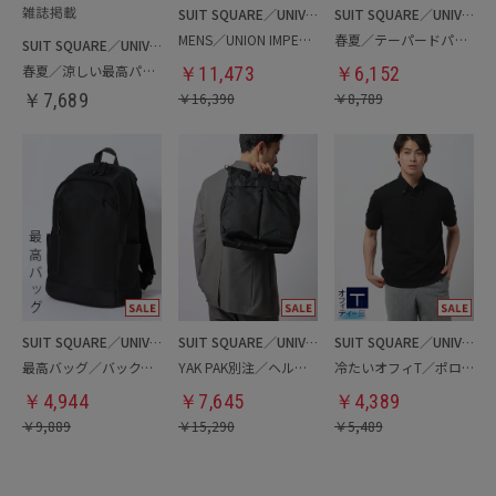
SUIT SQUARE／UNIVERSAL LANGUAGE
SUIT SQUARE／UNIVERSAL LANGUAGE
MENS／UNION IMPERIAL監修／コインローファー
春夏／テーパードパンツ
SUIT SQUARE／UNIVERSAL LANGUAGE
春夏／涼しい最高パンツ
￥
11,473
￥
6,152
￥
7,689
￥
16,390
￥
8,789
SUIT SQUARE／UNIVERSAL LANGUAGE
SUIT SQUARE／UNIVERSAL LANGUAGE
SUIT SQUARE／UNIVERSAL LANGUAGE
最高バッグ／バックパック
YAK PAK別注／ヘルメットバッグ
冷たいオフィT／ポロシャツ
￥
4,944
￥
7,645
￥
4,389
￥
9,889
￥
15,290
￥
5,489