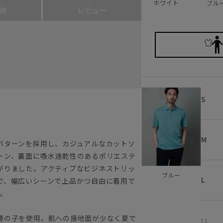
ホワイト
ブル
細
レビュー
S
M
パターンを採用し、カジュアルなカットソ
トン、裏面に吸水速乾性のあるポリエステ
がりました。アクティブなビジネストリッ
ブルー
L
で、幅広いシーンで上品かつ自由に着用で
す。
鹿の子を使用。肌への接地面が少なく夏で
LL