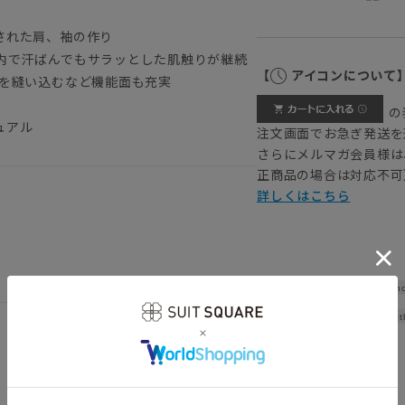
された肩、袖の作り
内で汗ばんでもサラッとした肌触りが継続
【
アイコンについて
プを縫い込むなど機能面も充実
の
ュアル
注文画面でお急ぎ発送を
さらにメルマガ会員様は
正商品の場合は対応不可
詳しくはこちら
Sho
Widt