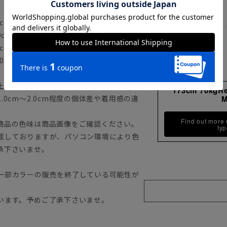
cm 袖丈21.5cm
0cm 袖丈22.5cm
cm 袖丈23.5cm
0cm 袖丈24.5cm
上記のサイズ表をご覧下さい。
173cm 70kgR
0cm～2.0cm程度の個体差や着用感の違
Find out more
商品の色味は商品画像をご確認ください。
ty
載しておりますが、パソコン環境により色
承下さいませ。
一部カラーの販売を終了している可能性が
います。予めご了承下さいませ。