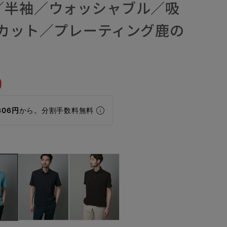
／半袖／ウォッシャブル／吸
Vカット／プレーティング鹿の
0
306円
から。分割手数料無料