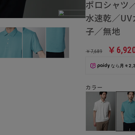
ポロシャツ
水速乾／U
子／無地
￥6,92
￥7,689
なら
月々2,
カラー