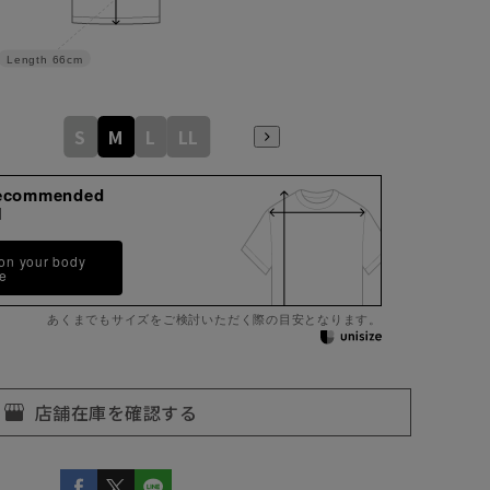
Length
66cm
S
M
L
LL
ecommended
M
 on your body
pe
あくまでもサイズをご検討いただく際の目安となります。