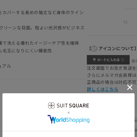
をカバーする長めの袖丈など身体のライン
LL
でクリーンな目面。程よい光沢感がビジネス
機で洗える優れたイージーケア性を確保
【
アイコンについて
も毛玉になりにくい機能性
の
ュアル
注文画面でお急ぎ発送を
さらにメルマガ会員様は
正商品の場合は対応不可
詳しくはこちら
Sho
Widt