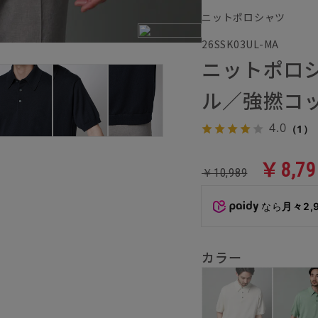
ニットポロシャツ
26SSK03UL-MA
ニットポロ
ル／強撚コ
4.0
（1）
￥8,79
￥10,989
なら
月々2,
カラー