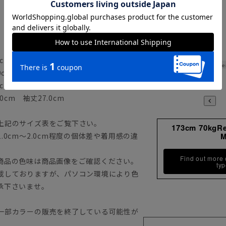
cm 袖丈23.0cm
Le
0cm 袖丈25.0cm
cm 袖丈26.0cm
0cm 袖丈27.0cm
上記のサイズ表をご覧下さい。
173cm 70kgR
0cm～2.0cm程度の個体差や着用感の違
Find out more
商品の色味は商品画像をご確認ください。
ty
載しておりますが、パソコン環境により色
承下さいませ。
一部カラーの販売を終了している可能性が