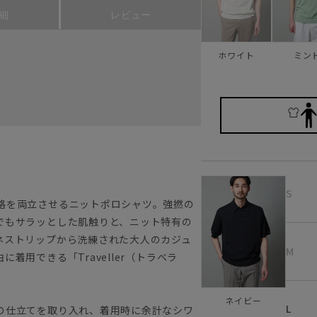
細
レビュー
ホワイト
ミン
S
格を両立させるニットポロシャツ。強撚の
でもサラッとした肌触りと、ニット特有の
ネストリップから洗練された大人のカジュ
M
着用できる「Traveller（トラベラ
ネイビー
L
の仕立てを取り入れ、着用時に余計なシワ