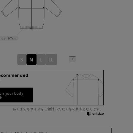
ngth
67cm
S
M
L
LL
ecommended
M
 on your body
pe
あくまでもサイズをご検討いただく際の目安となります。