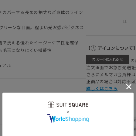
をカバーする長めの袖丈など身体のライン
LL
でクリーンな目面。程よい光沢感がビジネス
機で洗える優れたイージーケア性を確保
【
アイコンについて
も毛玉になりにくい機能性
の
ュアル
注文画面でお急ぎ発送を
さらにメルマガ会員様は
正商品の場合は対応不可
詳しくはこちら
Sho
Widt