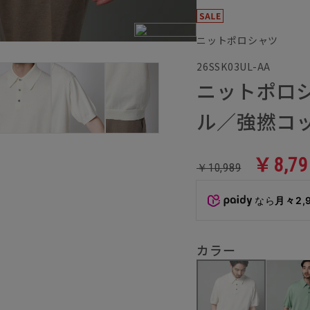
ニットポロシャツ
26SSK03UL-AA
ニットポロ
ル／強撚コ
￥8,79
￥10,989
なら
月々2,
カラー