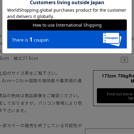
cm 袖丈23.0cm
Le
0cm 袖丈25.0cm
cm 袖丈26.0cm
0cm 袖丈27.0cm
上記のサイズ表をご覧下さい。
173cm 70kgR
0cm～2.0cm程度の個体差や着用感の違
Find out more
商品の色味は商品画像をご確認ください。
ty
載しておりますが、パソコン環境により色
承下さいませ。
一部カラーの販売を終了している可能性が