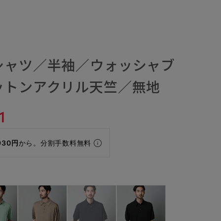
シャツ／半袖／ウォッシャブ
ットンアクリル天竺／無地
1
930円
から。分割手数料無料