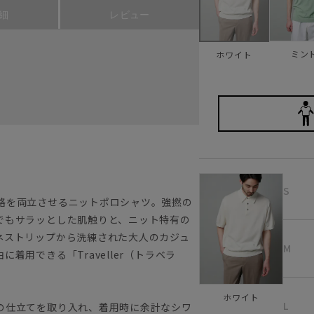
細
レビュー
ミン
ホワイト
S
格を両立させるニットポロシャツ。強撚の
でもサラッとした肌触りと、ニット特有の
ネストリップから洗練された大人のカジュ
M
着用できる「Traveller（トラベラ
ホワイト
L
の仕立てを取り入れ、着用時に余計なシワ