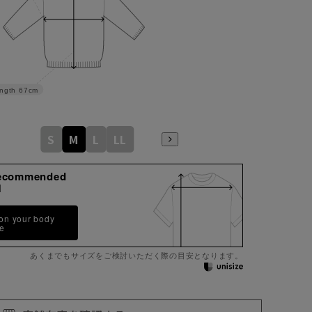
ngth
67cm
S
M
L
LL
ecommended
M
 on your body
pe
あくまでもサイズをご検討いただく際の目安となります。