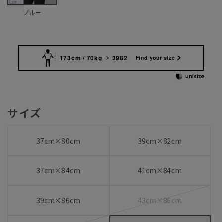
ブルー
173cm / 70kg
3982
Find your size
サイズ
37cm×80cm
39cm×82cm
37cm×84cm
41cm×84cm
39cm×86cm
43cm×86cm