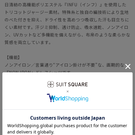
日清紡の高機能ポリエステル『INFU（インフ）』を使用した
トリコットジャージー素材。特殊糸と独自の編技術により生地
のべた付きを抑え、ドライ性を高めつつ吸収した汗も目立ちに
くい素材です。汗ジミ抑制、透け防止、吸水速乾、ノンアイロ
ン、UVカットなど多機能を備えながら、布帛のような柔らかな
質感を両立しています。
【機能】
ノンアイロン／言葉通り“アイロン掛けが不要”な、画期的な
『NON IRON』ドレスシャツです。
ウォッシャブル／汚れてもご家庭で簡単にお洗濯が可能です。
ストレッチ／タテヨコに伸びる優れた伸縮性により快適な着心
地を叶えます。
防シワ／着用中シワになりにくく、洗濯後に残りがちなシワも
防ぎます。
速乾／汗をかいてもさらりとした着心地が持続、お手入れの時
短にも繋がります。
接触冷感／触れるとひんやり感じる、接触冷感加工を施してい