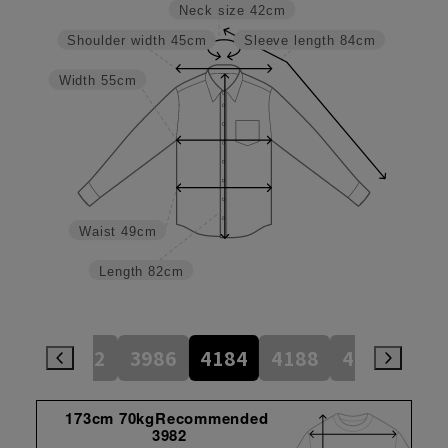
Neck size
42cm
Shoulder width
45cm
Sleeve length
84cm
Width
55cm
Waist
49cm
Length
82cm
784
3982
3986
4184
4188
4386
45
173cm 70kgRecommended
3982