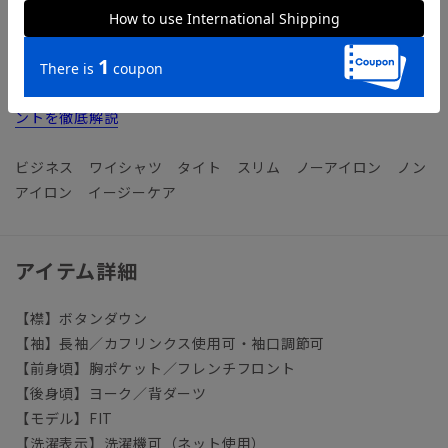
ます。
【参考情報】The Style Dictionary
◆クールビズシャツの決定版！シャツ選びで押さえるべきポイ
ントを徹底解説
ビジネス ワイシャツ タイト スリム ノーアイロン ノン
アイロン イージーケア
アイテム詳細
【襟】ボタンダウン
【袖】長袖／カフリンクス使用可・袖口調節可
【前身頃】胸ポケット／フレンチフロント
【後身頃】ヨーク／背ダーツ
【モデル】FIT
【洗濯表示】洗濯機可（ネット使用）