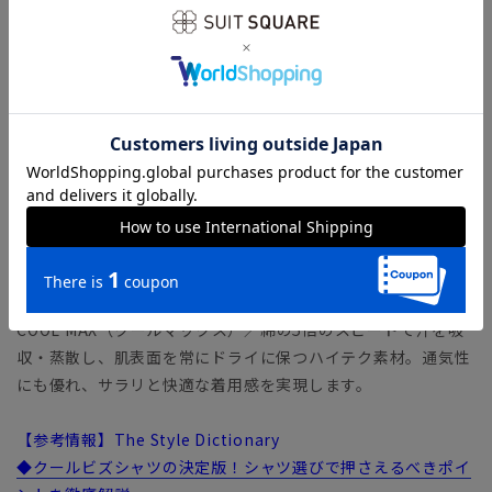
【生地】
上質コットンにポリエステル糸をやや多めにブレンドした、サ
ラッとした生地。パリッとした硬さを解消し、しなやか＆柔ら
かな風合いを獲得しています。
【機能】
NON IRON STRETCH（ノンアイロンストレッチ）／アイロン
掛け不要で、さらに高い伸縮性が加わりました。コットンのソ
フトな風合いはそのままにポリエステルをブレンドして強度も
向上。
COOL MAX（クールマックス）／綿の5倍のスピードで汗を吸
収・蒸散し、肌表面を常にドライに保つハイテク素材。通気性
にも優れ、サラリと快適な着用感を実現します。
【参考情報】The Style Dictionary
◆クールビズシャツの決定版！シャツ選びで押さえるべきポイ