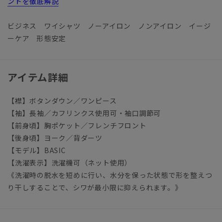
ントを徹底解説
ビジネス ワイシャツ ノーアイロン ノンアイロン イージ
ーケア 形態安定
アイテム詳細
【襟】ボタンダウン／ワンピース
【袖】長袖／カフリンクス使用可・袖口調節可
【前身頃】胸ポケット／フレンチフロント
【後身頃】ヨーク／背ダーツ
【モデル】BASIC
【洗濯表示】洗濯機可（ネット使用）
《洗濯時の脱水を短めに行い、水分を保った状態で形を整えつ
り干しすることで、シワが最小限に抑えられます。》