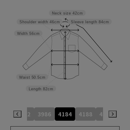
Neck size
42cm
Shoulder width
46cm
Sleeve length
84cm
Width
56cm
Waist
50.5cm
Length
82cm
784
3982
3986
4184
4188
4386
45