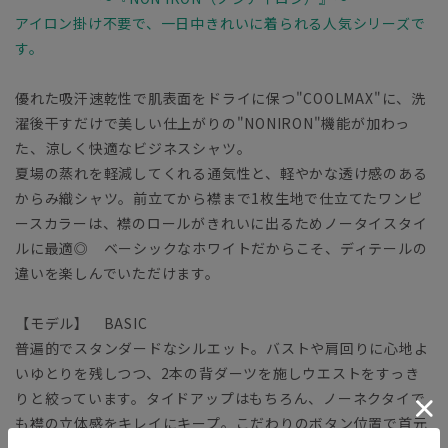
アイロン掛け不要で、一日中きれいに着られる人気シリーズで
す。
優れた吸汗速乾性で肌表面をドライに保つ"COOLMAX"に、洗
濯後干すだけで美しい仕上がりの"NONIRON"機能が加わっ
た、涼しく快適なビジネスシャツ。
夏場の蒸れを軽減してくれる通気性と、軽やかな透け感のある
からみ織シャツ。前立てから襟まで1枚生地で仕立てたワンピ
ースカラーは、襟のロールがきれいに出るためノータイスタイ
ルに最適◎ ベーシックなホワイトだからこそ、ディテールの
違いを楽しんでいただけます。
【モデル】 BASIC
普遍的でスタンダードなシルエット。バストや肩回りに心地よ
いゆとりを残しつつ、2本の背ダーツを施しウエストをすっき
りと絞っています。タイドアップはもちろん、ノーネクタイで
も襟の立体感をキレイにキープ。こだわりのボタン位置で首元
をすっきり見せます。