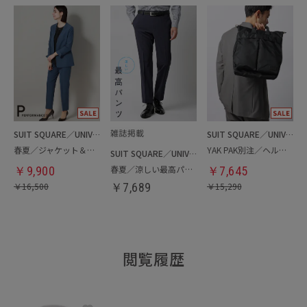
SUIT SQUARE／UNIVERSAL LANGUAGE／WHITE
SUIT SQUARE／UNIVERSAL LANGUAGE
春夏／ジャケット＆パンツセットアップ／洗濯ネット付き
YAK PAK別注／ヘルメットバッグ
SUIT SQUARE／UNIVERSAL LANGUAGE
春夏／涼しい最高パンツ
￥
9,900
￥
7,645
￥
16,500
￥
7,689
￥
15,290
閲覧履歴