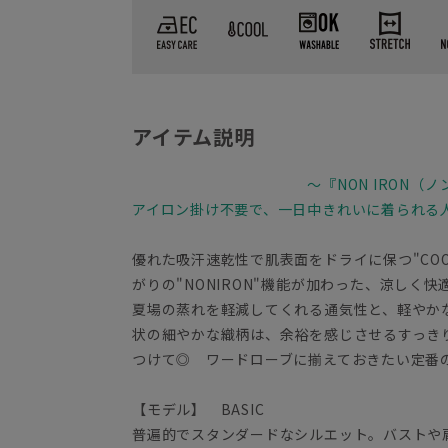
アイテム説明
～『NON IRON（
アイロン掛け不要で、一日中きれいに着られる
優れた吸汗速乾性で肌表面をドライに保つ"COO
がりの"NONIRON"機能が加わった、涼しく
夏場の蒸れを軽減してくれる通気性と、軽やか
状の細やかな織柄は、余裕を感じさせるすっき
つけて◎ ワードローブに揃えておきたい定番
【モデル】 BASIC
普遍的でスタンダードなシルエット。バストや