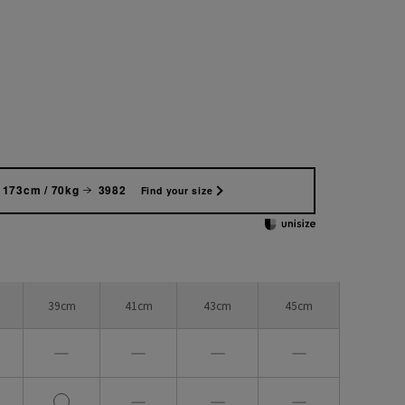
173cm / 70kg
3982
Find your size
39cm
41cm
43cm
45cm
―
―
―
―
―
―
―