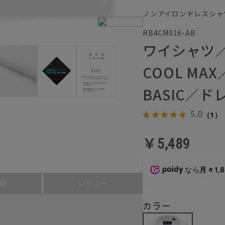
ノンアイロンドレスシャ
RB4CM016-AB
ワイシャツ
COOL M
BASIC／
5.0
（1）
￥5,489
なら
月々1,
細
レビュー
カラー