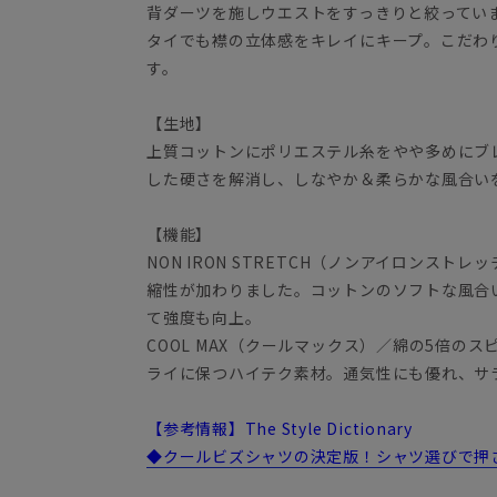
背ダーツを施しウエストをすっきりと絞ってい
タイでも襟の立体感をキレイにキープ。こだわ
す。
【生地】
上質コットンにポリエステル糸をやや多めにブ
した硬さを解消し、しなやか＆柔らかな風合い
【機能】
NON IRON STRETCH（ノンアイロンス
縮性が加わりました。コットンのソフトな風合
て強度も向上。
COOL MAX（クールマックス）／綿の5倍の
ライに保つハイテク素材。通気性にも優れ、サ
【参考情報】The Style Dictionary
◆クールビズシャツの決定版！シャツ選びで押