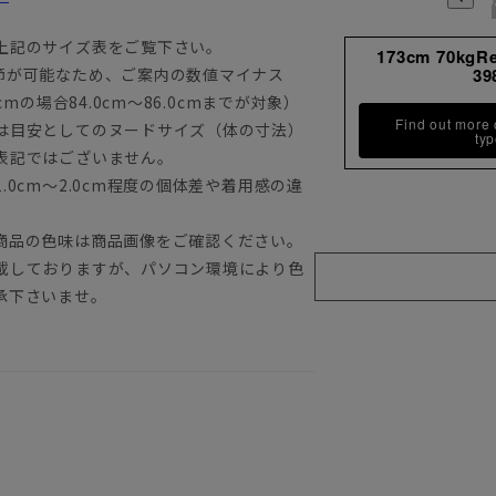
上記のサイズ表をご覧下さい。
173cm 70kgR
節が可能なため、ご案内の数値マイナス
39
mの場合84.0cm～86.0cmまでが対象）
Find out more
は目安としてのヌードサイズ（体の寸法）
ty
表記ではございません。
0cm～2.0cm程度の個体差や着用感の違
商品の色味は商品画像をご確認ください。
載しておりますが、パソコン環境により色
承下さいませ。