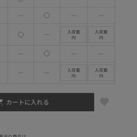
―
―
―
入荷案
入荷案
―
内
内
―
―
―
入荷案
入荷案
―
―
内
内
カートに入れる
】
表示の商品は、