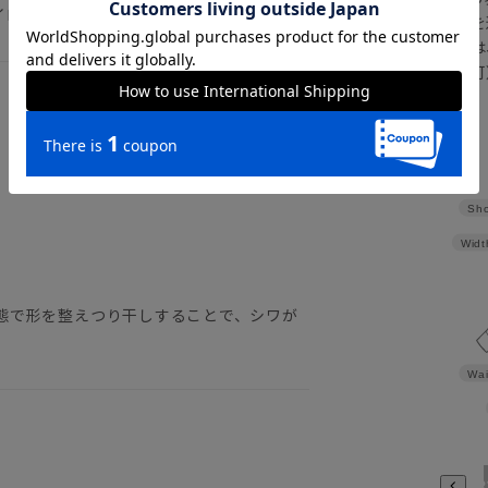
イロン イージーケア 形態安定
注文画面でお急ぎ発送を
さらにメルマガ会員様は
正商品の場合は対応不可
詳しくはこちら
Sho
Widt
態で形を整えつり干しすることで、シワが
Wai
。
3780
3784
398