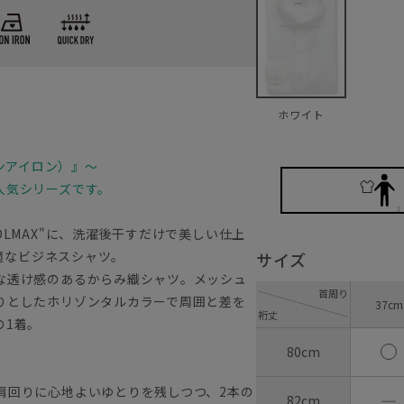
ホワイト
ノンアイロン）』～
人気シリーズです。
LMAX"に、洗濯後干すだけで美しい仕上
快適なビジネスシャツ。
サイズ
な透け感のあるからみ織シャツ。メッシュ
首周り
りとしたホリゾンタルカラーで周囲と差を
37cm
裄丈
の1着。
80cm
肩回りに心地よいゆとりを残しつつ、2本の
―
82cm