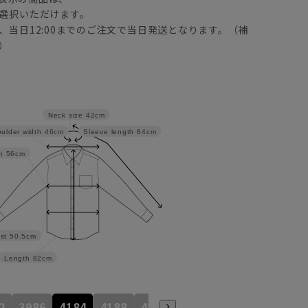
選択いただけます。
、当日12:00までのご注文で当日発送となります。（補
）
Neck size
42cm
ulder width
46cm
Sleeve length
84cm
h
56cm
st
50.5cm
Length
82cm
2
3986
4184
4188
4386
4586
4390
4590