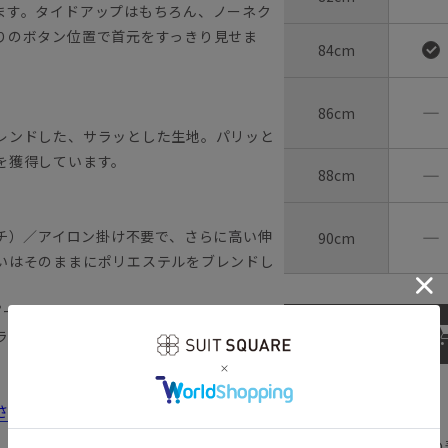
ます。タイドアップはもちろん、ノーネク
りのボタン位置で首元をすっきり見せま
84cm
―
86cm
レンドした、サラッとした生地。パリッと
を獲得しています。
―
88cm
―
トレッチ）／アイロン掛け不要で、さらに高い伸
90cm
いはそのままにポリエステルをブレンドし
スピードで汗を吸収・蒸散し、肌表面を常にド
ラリと快適な着用感を実現します。
【
アイコンについて
さえるべきポイントを徹底解説
の