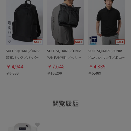
SUIT SQUARE／UNIVERSAL LANGUAGE
SUIT SQUARE／UNIVERSAL LANGUAGE
SUIT SQUARE／UNIVERSAL LANGUAGE
最高バッグ／バックパック
YAK PAK別注／ヘルメットバッグ
冷たいオフィT／ポロシャツ
￥
4,944
￥
7,645
￥
4,389
￥
9,889
￥
15,290
￥
5,489
閲覧履歴