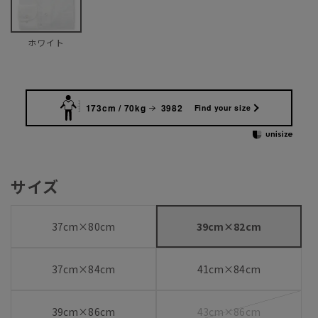
ホワイト
173cm / 70kg
3982
Find your size
サイズ
37cm×80cm
39cm×82cm
37cm×84cm
41cm×84cm
39cm×86cm
43cm×86cm