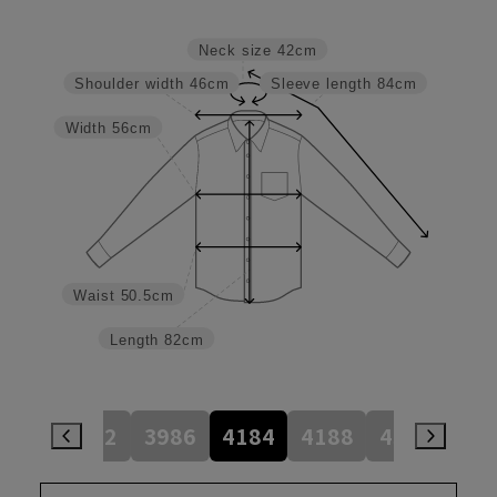
Neck size
42cm
Shoulder width
46cm
Sleeve length
84cm
Width
56cm
Waist
50.5cm
Length
82cm
784
3982
3986
4184
4188
4386
45