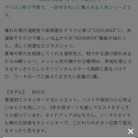
アイロン掛け不要で、一日中きれいに着られる人気シリーズで
す。
優れた吸汗速乾性で肌表面をドライに保つ"COOLMAX"に、洗
濯後干すだけで美しい仕上がりの"NONIRON"機能が加わっ
た、涼しく快適なビジネスシャツ。
夏場の蒸れを軽減してくれる通気性と、軽やかな透け感のある
からみ織シャツ。メッシュ状の細やかな織柄は、余裕を感じさ
せるすっきりとしたホリゾンタルカラーで周囲と差をつけて
◎ ワードローブに揃えておきたい定番の1着。
【モデル】 BASIC
普遍的でスタンダードなシルエット。バストや肩回りに心地よ
いゆとりを残しつつ、2本の背ダーツを施しウエストをすっき
りと絞っています。タイドアップはもちろん、ノーネクタイで
も襟の立体感をキレイにキープ。こだわりのボタン位置で首元
をすっきり見せます。