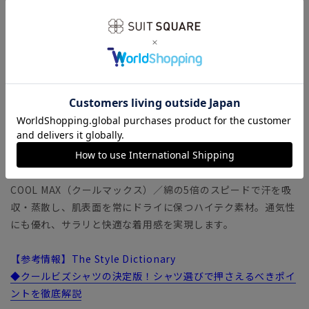
【生地】
上質コットンにポリエステル糸をやや多めにブレンドした、サ
ラッとした生地。パリッとした硬さを解消し、しなやか＆柔ら
かな風合いを獲得しています。
【機能】
NON IRON STRETCH（ノンアイロンストレッチ）／アイロン
掛け不要で、さらに高い伸縮性が加わりました。コットンのソ
フトな風合いはそのままにポリエステルをブレンドして強度も
向上。
COOL MAX（クールマックス）／綿の5倍のスピードで汗を吸
収・蒸散し、肌表面を常にドライに保つハイテク素材。通気性
にも優れ、サラリと快適な着用感を実現します。
【参考情報】The Style Dictionary
◆クールビズシャツの決定版！シャツ選びで押さえるべきポイ
ントを徹底解説