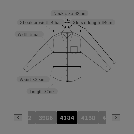
Neck size
42cm
Shoulder width
46cm
Sleeve length
84cm
Width
56cm
Waist
50.5cm
Length
82cm
784
3982
3986
4184
4188
4386
45