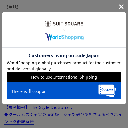
【生地】
上質コットンにポリエステル糸をやや多めにブレンドした、サ
ラッとした生地。パリッとした硬さを解消し、しなやか＆柔ら
かな風合いを獲得しています。
【機能】
NON IRON STRETCH（ノンアイロンストレッチ）／アイロン
掛け不要で、さらに高い伸縮性が加わりました。コットンのソ
フトな風合いはそのままにポリエステルをブレンドして強度も
向上。
COOL MAX（クールマックス）／綿の5倍のスピードで汗を吸
収・蒸散し、肌表面を常にドライに保つハイテク素材。通気性
にも優れ、サラリと快適な着用感を実現します。
【参考情報】The Style Dictionary
◆クールビズシャツの決定版！シャツ選びで押さえるべきポイ
ントを徹底解説