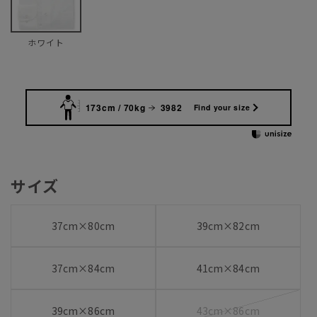
ホワイト
173cm / 70kg
3982
Find your size
サイズ
37cm×80cm
39cm×82cm
37cm×84cm
41cm×84cm
39cm×86cm
43cm×86cm