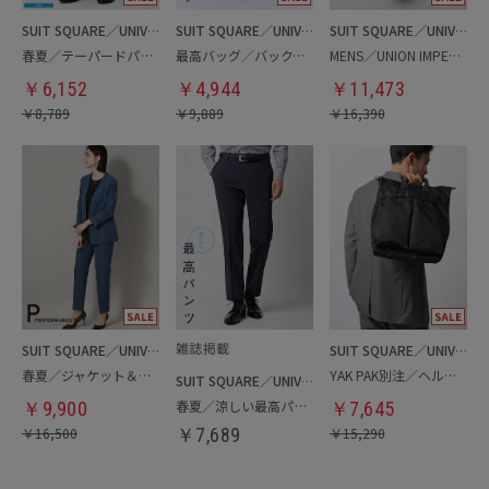
SUIT SQUARE／UNIVERSAL LANGUAGE
SUIT SQUARE／UNIVERSAL LANGUAGE
SUIT SQUARE／UNIVERSAL LANGUAGE
春夏／テーパードパンツ
最高バッグ／バックパック
MENS／UNION IMPERIAL監修／コインローファー
￥
6,152
￥
4,944
￥
11,473
￥
8,789
￥
9,889
￥
16,390
SUIT SQUARE／UNIVERSAL LANGUAGE／WHITE
SUIT SQUARE／UNIVERSAL LANGUAGE
春夏／ジャケット＆パンツセットアップ／洗濯ネット付き
YAK PAK別注／ヘルメットバッグ
SUIT SQUARE／UNIVERSAL LANGUAGE
春夏／涼しい最高パンツ
￥
9,900
￥
7,645
￥
16,500
￥
7,689
￥
15,290