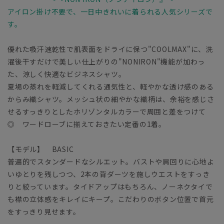
アイロン掛け不要で、一日中きれいに着られる人気シリーズで
す。
優れた吸汗速乾性で肌表面をドライに保つ"COOLMAX"に、洗
濯後干すだけで美しい仕上がりの"NONIRON"機能が加わっ
た、涼しく快適なビジネスシャツ。
夏場の蒸れを軽減してくれる通気性と、軽やかな透け感のある
からみ織シャツ。メッシュ状の細やかな織柄は、余裕を感じさ
せるすっきりとしたホリゾンタルカラーで周囲と差をつけて
◎ ワードローブに揃えておきたい定番の1着。
【モデル】 BASIC
普遍的でスタンダードなシルエット。バストや肩回りに心地よ
いゆとりを残しつつ、2本の背ダーツを施しウエストをすっき
りと絞っています。タイドアップはもちろん、ノーネクタイで
も襟の立体感をキレイにキープ。こだわりのボタン位置で首元
をすっきり見せます。