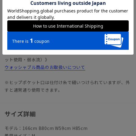
＊セット着用可（ジャケットは別売りとなります。）
ジャケット：AOJT5574-B
【仕様】ピンタック／ストレート／ウエスト：サイドゴム
【裾】シングル仕上げ（裾上げは受付対象外となります。）
【洗濯表示】ドライクリーニング・家庭洗濯可《洗濯機可（ネ
ット使用・弱水流）》
ウォッシャブル商品のお取扱いについて
※ヒップポケット口は仕付け糸で縫いつけられていますが、外
すと通常通り使用できます。
サイズ詳細
モデル：166cm B80cm W59cm H85cm
着用サイズ：M