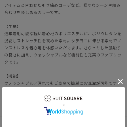
アイテムと合わせた引き締めコーデなど、様々なシーンや組み
合わせを楽しめるカラーです。
【生地】
通年着用可能な軽い着心地のポリエステルに、ポリウレタンを
混紡しストレッチ性を高めた素材。タテヨコに伸びる素材でノ
ンストレスな着心地を体感いただけます。さらっとした肌触り
の良さに加え、ウォッシャブルなど機能性も充実のファブリッ
クです。
【機能】
ウォッシャブル／汚れてもご家庭で簡単にお洗濯が可能です。
レディーススーツ ビジネス オフィスカジュアル スラック
ス オールシーズン エントリープライス
アイテム詳細