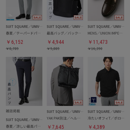
SUIT SQUARE／UNIVERSAL LANGUAGE
SUIT SQUARE／UNIVERSAL LANGUAGE
SUIT SQUARE／UNIVERSAL LANGUAGE
春夏／テーパードパンツ
最高バッグ／バックパック
MENS／UNION IMPERIAL監修／コインローファー
￥
6,152
￥
4,944
￥
11,473
￥
8,789
￥
9,889
￥
16,390
SUIT SQUARE／UNIVERSAL LANGUAGE
SUIT SQUARE／UNIVERSAL LANGUAGE
YAK PAK別注／ヘルメットバッグ
冷たいオフィT／ポロシャツ
SUIT SQUARE／UNIVERSAL LANGUAGE
春夏／涼しい最高パンツ
￥
7,645
￥
4,389