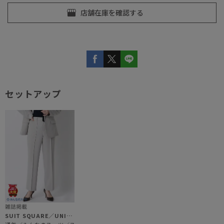
セットアップ
SUIT SQUARE／UNIVERSAL LANGUAGE／WHITE