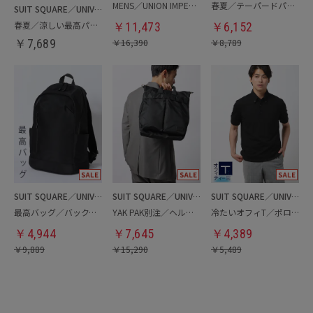
MENS／UNION IMPERIAL監修／コインローファー
春夏／テーパードパンツ
SUIT SQUARE／UNIVERSAL LANGUAGE
春夏／涼しい最高パンツ
￥
11,473
￥
6,152
￥
7,689
￥
16,390
￥
8,789
SUIT SQUARE／UNIVERSAL LANGUAGE
SUIT SQUARE／UNIVERSAL LANGUAGE
SUIT SQUARE／UNIVERSAL LANGUAGE
最高バッグ／バックパック
YAK PAK別注／ヘルメットバッグ
冷たいオフィT／ポロシャツ
￥
4,944
￥
7,645
￥
4,389
￥
9,889
￥
15,290
￥
5,489