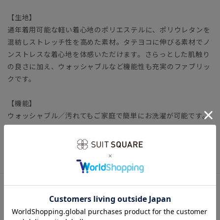
【生地】
通年着用可能な軽い着心地のポリエステルに、ポリウレタンを
混紡しストレッチ性を高めた素材。タテヨコに伸びる素材でノ
ンストレスな着心地を体感いただけます。さらっとした肌触り
の良さに加え、ウォッシャブルなど機能性も充実のファブリッ
クです。
【機能】
ウォッシャブル／汚れてもご家庭で簡単にお洗濯が可能です。
レディーススーツ ビジネス オフィスカジュアル テーラー
ド オールシーズン エントリープライス
アイテム詳細
＊セット着用可（パンツは別売りとなります。）